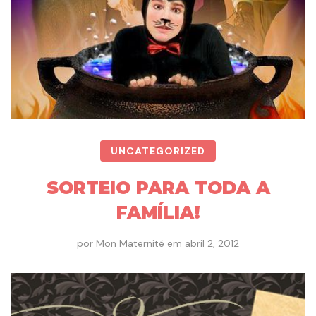
UNCATEGORIZED
SORTEIO PARA TODA A
FAMÍLIA!
por
Mon Maternité
em
abril 2, 2012