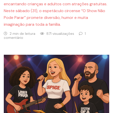
encantando crianças e adultos com atrações gratuitas.
Neste sábado (31), o espetáculo circense “O Show Não
Pode Parar” promete diversão, humor e muita
imaginação para toda a família.
2 min de leitura
871 visualizações
1
comentário