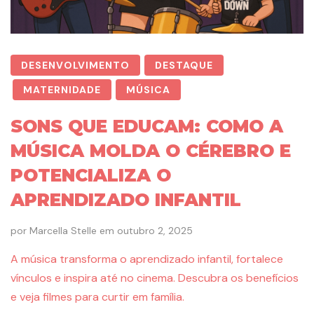
DESENVOLVIMENTO
DESTAQUE
MATERNIDADE
MÚSICA
SONS QUE EDUCAM: COMO A
MÚSICA MOLDA O CÉREBRO E
POTENCIALIZA O
APRENDIZADO INFANTIL
por
Marcella Stelle
em
outubro 2, 2025
A música transforma o aprendizado infantil, fortalece
vínculos e inspira até no cinema. Descubra os benefícios
e veja filmes para curtir em família.