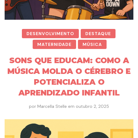
DESENVOLVIMENTO
DESTAQUE
MATERNIDADE
MÚSICA
SONS QUE EDUCAM: COMO A
MÚSICA MOLDA O CÉREBRO E
POTENCIALIZA O
APRENDIZADO INFANTIL
por
Marcella Stelle
em
outubro 2, 2025