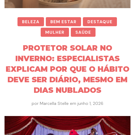
BELEZA
BEM ESTAR
DESTAQUE
MULHER
SAÚDE
PROTETOR SOLAR NO
INVERNO: ESPECIALISTAS
EXPLICAM POR QUE O HÁBITO
DEVE SER DIÁRIO, MESMO EM
DIAS NUBLADOS
por
Marcella Stelle
em
junho 1, 2026