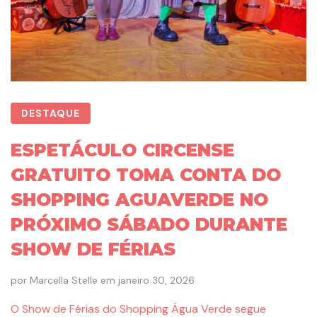
DESTAQUE
ESPETÁCULO CIRCENSE
GRATUITO TOMA CONTA DO
SHOPPING AGUAVERDE NO
PRÓXIMO SÁBADO DURANTE
SHOW DE FÉRIAS
por
Marcella Stelle
em
janeiro 30, 2026
O Show de Férias do Shopping Água Verde segue