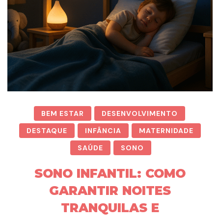
BEM ESTAR
DESENVOLVIMENTO
DESTAQUE
INFÂNCIA
MATERNIDADE
SAÚDE
SONO
SONO INFANTIL: COMO
GARANTIR NOITES
TRANQUILAS E