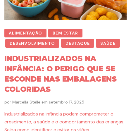
ALIMENTAÇÃO
BEM ESTAR
DESENVOLVIMENTO
DESTAQUE
SAÚDE
INDUSTRIALIZADOS NA
INFÂNCIA: O PERIGO QUE SE
ESCONDE NAS EMBALAGENS
COLORIDAS
por
Marcella Stelle
em
setembro 17, 2025
Industrializados na infância podem comprometer o
crescimento, a saúde e o comportamento das crianças.
Saiba como identificar e evitar os vilões.