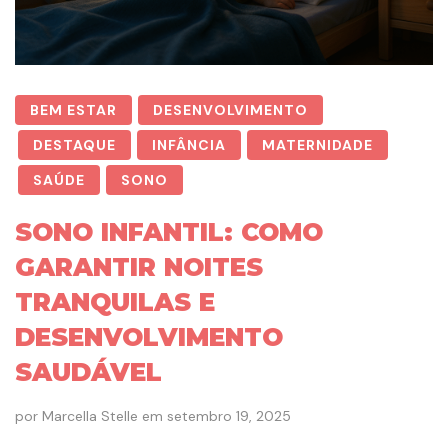
BEM ESTAR
DESENVOLVIMENTO
DESTAQUE
INFÂNCIA
MATERNIDADE
SAÚDE
SONO
SONO INFANTIL: COMO
GARANTIR NOITES
TRANQUILAS E
DESENVOLVIMENTO
SAUDÁVEL
por
Marcella Stelle
em
setembro 19, 2025