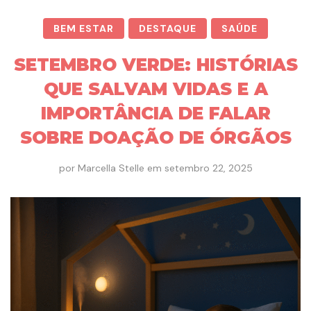
BEM ESTAR
DESTAQUE
SAÚDE
SETEMBRO VERDE: HISTÓRIAS
QUE SALVAM VIDAS E A
IMPORTÂNCIA DE FALAR
SOBRE DOAÇÃO DE ÓRGÃOS
por
Marcella Stelle
em
setembro 22, 2025