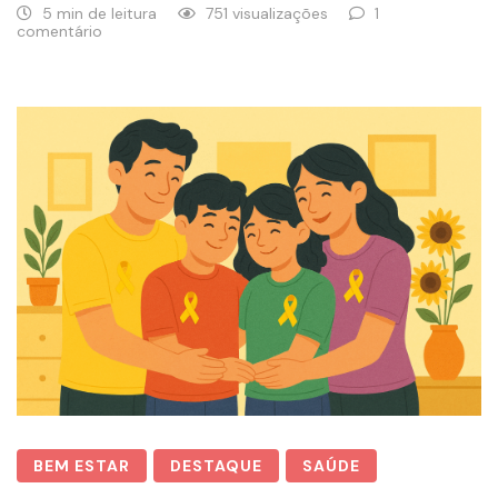
5 min de leitura
751 visualizações
1
comentário
BEM ESTAR
DESTAQUE
SAÚDE