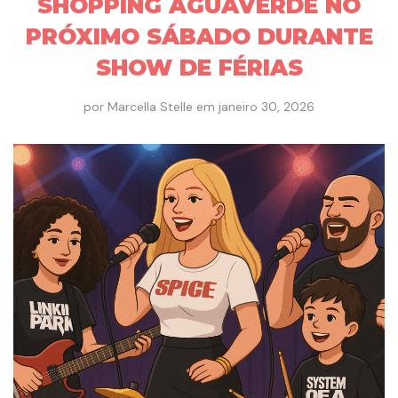
SHOPPING AGUAVERDE NO
PRÓXIMO SÁBADO DURANTE
SHOW DE FÉRIAS
por
Marcella Stelle
em
janeiro 30, 2026