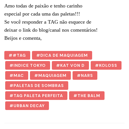
Amo todas de paixão e tenho carinho
especial por cada uma das paletas!!!
Se você responder a TAG não esquece de
deixar o link do blog/canal nos comentários!
Beijos e comenta,
#TAG
DICA DE MAQUIAGEM
INDICE TOKYO
KAT VON D
KOLOSS
MAC
MAQUIAGEM
NARS
PALETAS DE SOMBRAS
TAG PALETA PERFEITA
THE BALM
URBAN DECAY