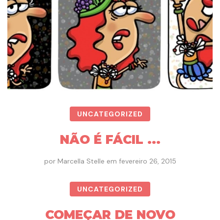
UNCATEGORIZED
NÃO É FÁCIL ...
por
Marcella Stelle
em
fevereiro 26, 2015
UNCATEGORIZED
COMEÇAR DE NOVO