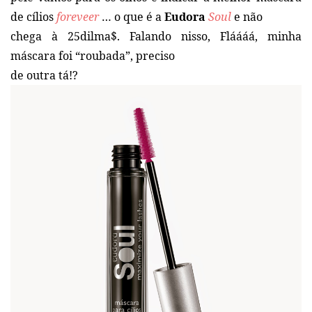
de cílios
foreveer
… o que é a
Eudora
Soul
e não
chega à 25dilma$. Falando nisso, Fláááá, minha
máscara foi “roubada”, preciso
de outra tá!?