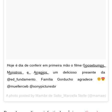
Hoje é dia de conferir em primeira mão o filme G͟͟o͟͟o͟͟s͟͟e͟͟b͟͟u͟͟m͟͟p͟͟s͟͟,
M͟͟o͟͟n͟͟s͟͟t͟͟r͟͟o͟͟s͟͟ e͟͟ A͟͟r͟͟r͟͟e͟͟p͟͟i͟͟o͟͟s͟͟, um delicioso presente da
@ed_fundamento. Família Gorducho agradece
@muellercwb @sonypicturesbr
A photo posted by Mamãe de Salto_Marcella Stelle (@mamaedesa