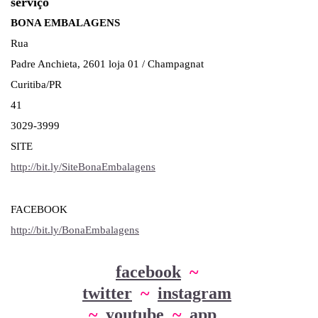
serviço
BONA EMBALAGENS
Rua
Padre Anchieta, 2601 loja 01 / Champagnat
Curitiba/PR
41
3029-3999
SITE
http://bit.ly/SiteBonaEmbalagens
FACEBOOK
http://bit.ly/BonaEmbalagens
facebook
~
twitter
~
instagram
~
youtube
~
app