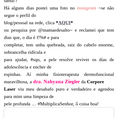
sabia!?
Há alguns dias postei uma foto no
instagram
~se não
segue o perfil do
blog/pessoal na rede, clica
*
AQUI
*
ou pesquisa por @mamaedesalto~ e reclamei que tem
dias que, o dia é f!%# e para
completar, tem unha quebrada, raiz do cabelo enorme,
sobrancelha ridícula e
para ajudar, #sqn, a pele resolve reviver os dias de
adolescência e encher de
espinhas. Aí minha fisioterapeuta dermofuncional
dra. Nahyana Ziegler
maravilhosa, a
da
Corpore
Laser
viu meu desabafo puro e verdadeiro e agendou
para mim uma limpeza de
pele profunda … #MultiplicaSenhor, ô coisa boa!