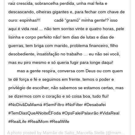
raiz crescida, sobrancelha perdida, unha mal feita e
descascando, olheiras gigantes e, para fechar com chave de
ouro: espinhas!!! ⠀ ⠀ ⠀ cadê “gramû” minha gente!? isso
aqui é vida real … não tem sorriso vinte e quatro horas, pele
lisinha e corpo perfeito não! tem dias de lutas e dias de
guerras, tem briga com marido, problema financeiro, filho
desobediente, insatisfação no trabalho … eu não sei você,
mas eu piro mesmo e só queria fugir para longe daqui! ⠀⠀⠀
⠀ ⠀ mas a gente respira, conversa com Deus ou com quem
te dê força e fé e seguimos em frente. temos o poder e
privilégio de escolher, não sabemos se estamos certas, mas
se dizermos com o coração e só coisa boa, tudo flui! ⠀ ⠀
#NoDivãDaMamá #SemFiltro #NoFilter #Desabafei
#TemDiasQueANoiteÉFoda #OpsFaleiPalavrão #VidaReal
#RealLife #RealMom #RealWife
A photo posted by Mamãe de Salto_Marcella Stelle (@mamaedesalto) on