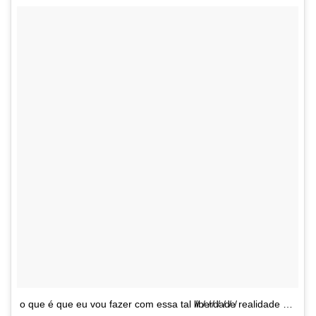
o que é que eu vou fazer com essa tal l̸i̸b̸e̸r̸d̸a̸d̸e̸ realidade …