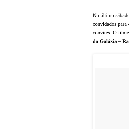
No último sábad
convidados para c
convites. O film
da Galáxia – Ra