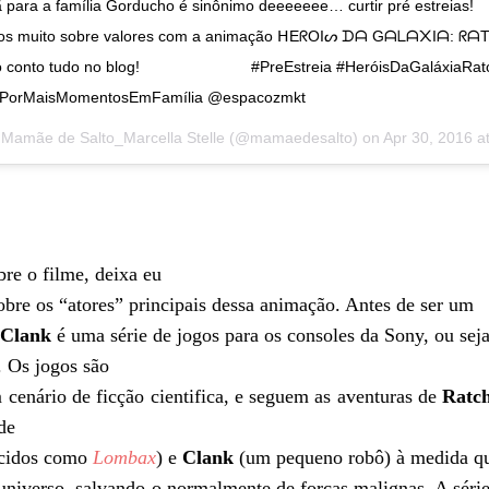
para a família Gorducho é sinônimo deeeeeee… curtir pré estreias! 
mos muito sobre valores com a animação ᕼEᖇOIᔕ ᗪᗩ Gᗩᒪᗩ᙭Iᗩ: ᖇᗩ
 conto tudo no blog! ⠀ ⠀ ⠀ ⠀ ⠀ ⠀ ⠀ #PreEstreia #HeróisDaGaláxiaRa
#PorMaisMomentosEmFamília @espacozmkt
y Mamãe de Salto_Marcella Stelle (@mamaedesalto) on
Apr 30, 2016 at 
bre o filme, deixa eu
obre os “atores” principais dessa animação. Antes de ser um
 Clank
é uma série de jogos para os consoles da Sony, ou seja
. Os jogos são
cenário de ficção cientifica, e seguem as aventuras de
Ratc
de
ecidos como
Lombax
) e
Clank
(um pequeno robô) à medida q
 universo, salvando-o normalmente de forças malignas. A série