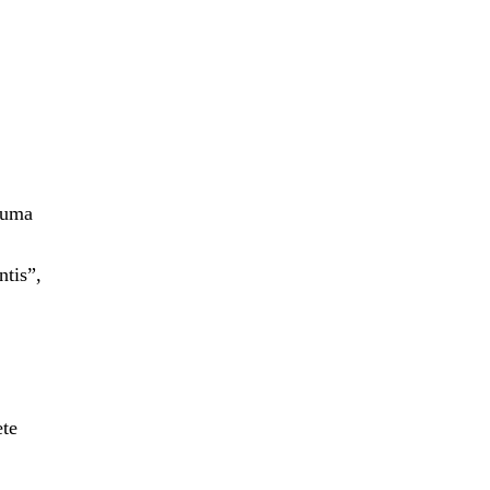
 uma
ntis”,
ete