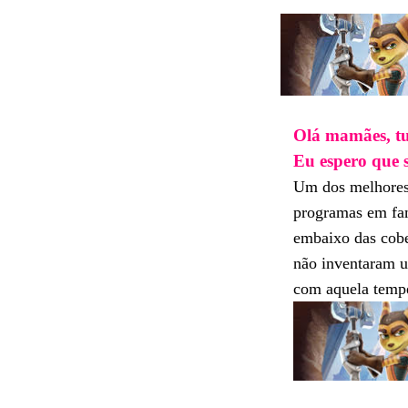
Olá mamães, t
Eu espero que 
Um dos melhores
programas em fam
embaixo das cobe
não inventaram u
com aquela temper