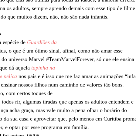
sina os adultos, sempre aprendo demais com esse tipo de filme
 do que muitos dizem, não, não são nada infantis.
o
a espécie de
Guardiões da
ds, o que é um ótimo sinal, afinal, como não amar esse
l do universo Marvel #TeamMarvelForever, só que ele ensina
 que dá aquela
tapinha na
e pelica
nos pais e é isso que me faz amar as animações “infa
a ensinar nossos filhos num caminho de valores tão bons.
o, com certos toques de
todos rir, algumas tiradas que apenas os adultos entendem e
ança acha graça, mas vale muito a pena olhar o horário do
o da sua casa e aproveitar que, pelo menos em Curitiba prom
er, e optar por esse programa em família.
l foi ontem, 05/05,