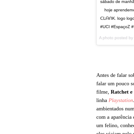
sábado de manhã 
⠀ hoje aprende
ᑕᒪᗩᑎK. logo logo
#UCI #EspaçoZ 
A photo posted b
Antes de falar so
falar um pouco s
filme,
Ratchet
e
linha
Playstation
ambientados num 
com a aparência 
um felino, conh
eles viajam pelo