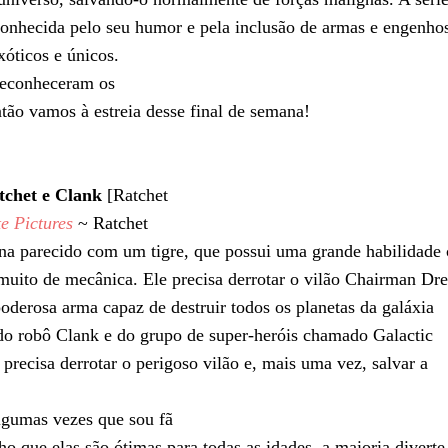
conhecida pelo seu humor e pela inclusão de armas e engenho
xóticos e únicos.
econheceram os
tão vamos à estreia desse final de semana!
tchet e Clank
[Ratchet
e Pictures
~ Ratchet
ena parecido com um tigre, que possui uma grande habilidade
muito de mecânica. Ele precisa derrotar o vilão Chairman Dre
oderosa arma capaz de destruir todos os planetas da galáxia
do robô Clank e do grupo de super-heróis chamado Galactic
precisa derrotar o perigoso vilão e, mais uma vez, salvar a
lgumas vezes que sou fã
o que elas são ótimas para todas as idades, a maioria diverte