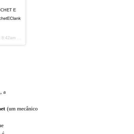
⠀ ⠀ ⠀ ⠀⠀ ⠀
TᑕᕼET E
tchetEClank
8:42am PDT
, a
het
(um mecânico
ue
 é