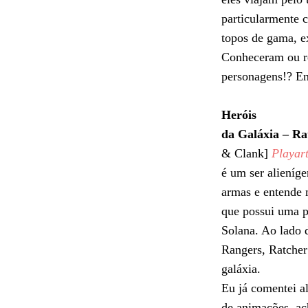
particularmente 
topos de gama, e
Conheceram ou r
personagens!? En
Heróis
da Galáxia – Ra
& Clank]
Playart
é um ser alieníg
armas e entende 
que possui uma p
Solana. Ao lado 
Rangers, Ratcher 
galáxia.
Eu já comentei a
de animações, ach