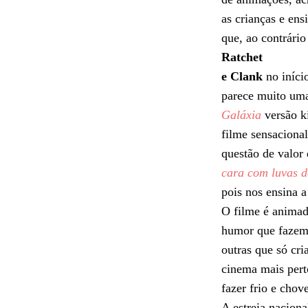
as crianças e en
que, ao contrário
Ratchet
e Clank
no iníci
parece muito um
Galáxia
versão ki
filme sensaciona
questão de valor
cara com luvas d
pois nos ensina 
O filme é animad
humor que fazem 
outras que só cri
cinema mais pert
fazer frio e chov
A estreia naciona