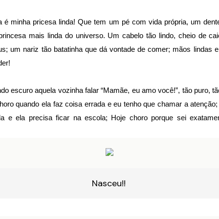
 é minha pricesa linda! Que tem um pé com vida própria, um dente
rincesa mais linda do universo. Um cabelo tão lindo, cheio de ca
s; um nariz tão batatinha que dá vontade de comer; mãos lindas 
er!
do escuro aquela vozinha falar “Mamãe, eu amo você!”, tão puro, tão
horo quando ela faz coisa errada e eu tenho que chamar a atenção
la e ela precisa ficar na escola; Hoje choro porque sei exatam
Nasceu!!