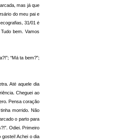
marcada, mas já que
rsário do meu pai e
cografias, 31/01 é
”. Tudo bem. Vamos
a?!”; “Má ta bem?”;
tra. Até aquele dia
riência. Cheguei ao
pero. Pensa coração
 tinha morrido. Não
marcado o parto para
?!”. Odiei. Primeiro
 gostei! Achei o dia