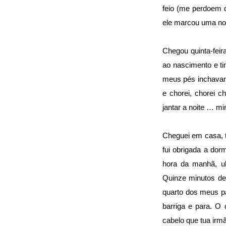
feio (me perdoem 
ele marcou uma nov
Chegou quinta-feira
ao nascimento e ti
meus pés inchavam
e chorei, chorei 
jantar a noite … m
Cheguei em casa, 
fui obrigada a dor
hora da manhã, 
Quinze minutos dep
quarto dos meus pa
barriga e para. O 
cabelo que tua irm