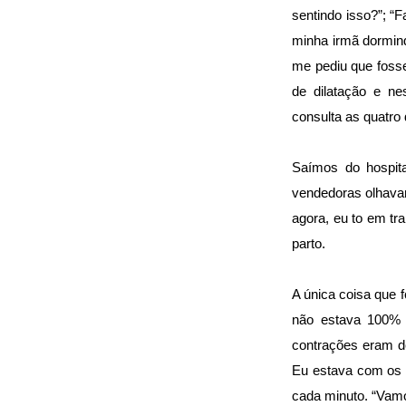
sentindo isso?”; “
minha irmã dormind
me pediu que fosse
de dilatação e n
consulta as quatro 
Saímos do hospit
vendedoras olhava
agora, eu to em tr
parto.
A única coisa que f
não estava 100% 
contrações eram d
Eu estava com os 
cada minuto. “Vamo