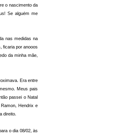
bre o nascimento da
eus! Se alguém me
ada nas medidas na
, ficaria por anooos
 medo da minha mãe,
oximava. Era entre
i mesmo. Meus pais
ntão passei o Natal
, Ramon, Hendrix e
 direito.
ara o dia 08/02, às