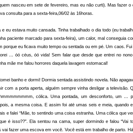
quem nasceu em sete de fevereiro, mas eu não curti). Mas fazer o
a consulta para a sexta-feira,06/02 às 16horas.
 e eu estava muito cansada. Tinha trabalhado o dia todo (eu trabalhe
nha paciente marcado para sexta-feira), um calor, mal conseguia com
 porque eu ficava muito tempo ou sentada ou em pé. Um caos. Fu
chorei … óó céus, óó vida! Sem falar que desde que entrei no non
inha mãe me falou horrores daquela lavagem estomacal!
tomei banho e dormi! Dormia sentada assistindo novela. Não apaga
mir com a porta aperta, alguém sempre vinha desligar a televisão.
uhmmmmmmmm, cólica. Uma pontada, um desconforto, um … pa
ois, a mesma coisa. E assim foi até umas seis e meia, quando eu 
is e falei “Mãe, to sentindo uma coisa estranha. Uma cólica que v
que é isso??”. Ela sentou na cama, super dormindo e falou “Vai t
ã vai fazer uma escova em você. Você está em trabalho de parto. H