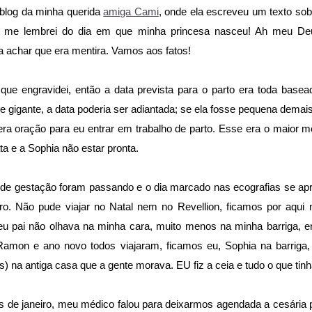
 blog da minha querida
amiga Cami
, onde ela escreveu um texto so
 E me lembrei do dia em que minha princesa nasceu! Ah meu D
ia achar que era mentira. Vamos aos fatos!
que engravidei, então a data prevista para o parto era toda base
e gigante, a data poderia ser adiantada; se ela fosse pequena demais
 era oração para eu entrar em trabalho de parto. Esse era o maior
a e a Sophia não estar pronta.
e gestação foram passando e o dia marcado nas ecografias se apr
iro. Não pude viajar no Natal nem no Revellion, ficamos por aqu
meu pai não olhava na minha cara, muito menos na minha barriga, e
Ramon e ano novo todos viajaram, ficamos eu, Sophia na barriga
s) na antiga casa que a gente morava. EU fiz a ceia e tudo o que tinha
 de janeiro, meu médico falou para deixarmos agendada a cesária p