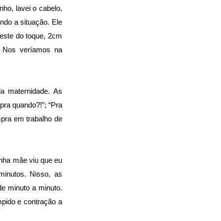
ho, lavei o cabelo,
ndo a situação. Ele
teste do toque, 2cm
. Nos veríamos na
a maternidade. As
ra quando?!”; “Pra
mpra em trabalho de
Minha mãe viu que eu
inutos. Nisso, as
e minuto a minuto.
pido e contração a