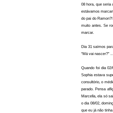
08 hora, que seria
estávamos marcando
do pai do Ramon?!
muito antes. Se r
marcar.
Dia 31 saímos para
“Má vai nascer?” 
Quando foi dia 02/
Sophia estava supe
consultório, o méd
parado. Pensa afli
Marcella, ela só sa
o dia 08/02, doming
que eu já não tinha