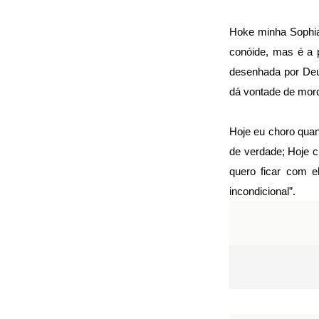
Hoke minha Sophia
conóide, mas é a p
desenhada por Deu
dá vontade de mord
Hoje eu choro quan
de verdade; Hoje c
quero ficar com e
incondicional”.