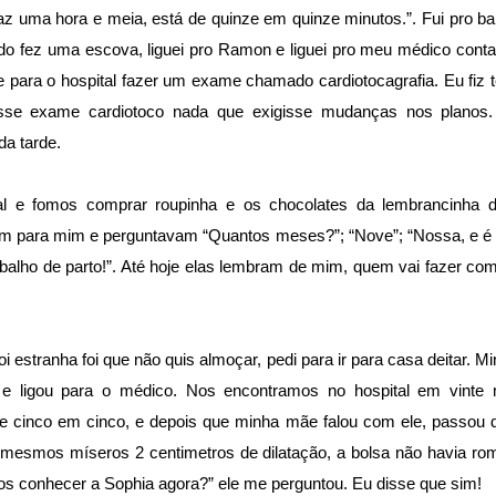
Faz uma hora e meia, está de quinze em quinze minutos.”. Fui pro ban
o fez uma escova, liguei pro Ramon e liguei pro meu médico conta
 para o hospital fazer um exame chamado cardiotocagrafia. Eu fiz 
esse exame cardiotoco nada que exigisse mudanças nos planos
da tarde.
al e fomos comprar roupinha e os chocolates da lembrancinha d
m para mim e perguntavam “Quantos meses?”; “Nove”; “Nossa, e é p
abalho de parto!”. Até hoje elas lembram de mim, quem vai fazer co
oi estranha foi que não quis almoçar, pedi para ir para casa deitar. 
e ligou para o médico. Nos encontramos no hospital em vinte m
e cinco em cinco, e depois que minha mãe falou com ele, passou d
mesmos míseros 2 centimetros de dilatação, a bolsa não havia rom
s conhecer a Sophia agora?” ele me perguntou. Eu disse que sim!