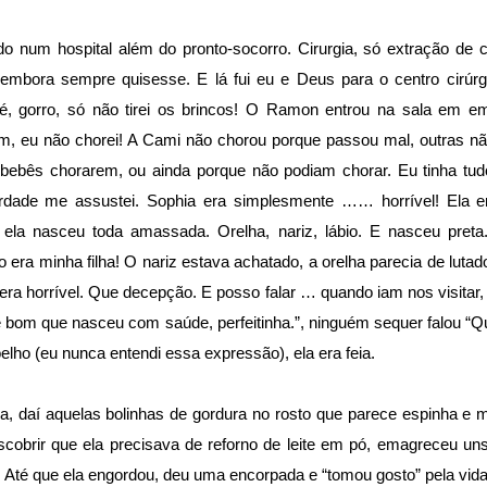
o num hospital além do pronto-socorro. Cirurgia, só extração de 
embora sempre quisesse. E lá fui eu e Deus para o centro cirúrgi
pé, gorro, só não tirei os brincos! O Ramon entrou na sala em 
im, eu não chorei! A Cami não chorou porque passou mal, outras n
bebês chorarem, ou ainda porque não podiam chorar. Eu tinha tud
rdade me assustei. Sophia era simplesmente …… horrível! Ela e
 ela nasceu toda amassada. Orelha, nariz, lábio. E nasceu preta.
o era minha filha! O nariz estava achatado, a orelha parecia de luta
a era horrível. Que decepção. E posso falar … quando iam nos visitar
e bom que nasceu com saúde, perfeitinha.”, ninguém sequer falou “Qu
oelho (eu nunca entendi essa expressão), ela era feia.
cia, daí aquelas bolinhas de gordura no rosto que parece espinha e
cobrir que ela precisava de reforno de leite em pó, emagreceu un
Até que ela engordou, deu uma encorpada e “tomou gosto” pela vida