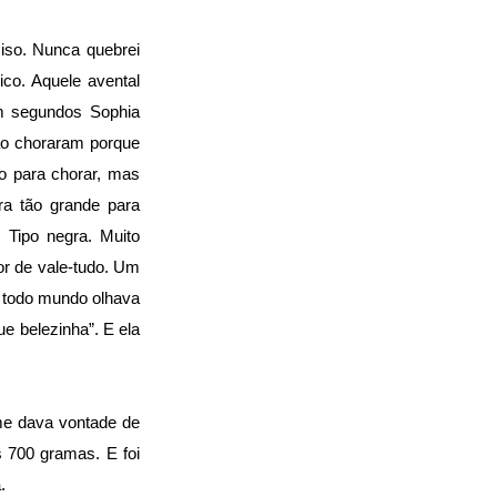
ciso. Nunca quebrei
co. Aquele avental
em segundos Sophia
ão choraram porque
o para chorar, mas
ra tão grande para
 Tipo negra. Muito
dor de vale-tudo. Um
, todo mundo olhava
e belezinha”. E ela
 me dava vontade de
s 700 gramas. E foi
.