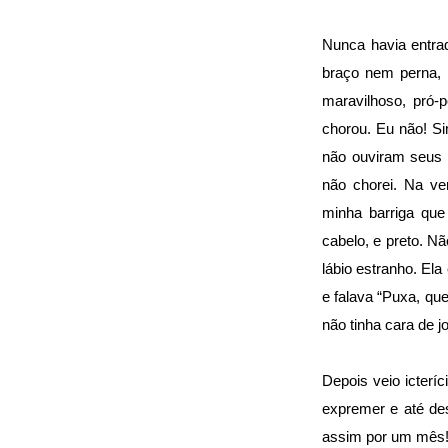
Nunca havia entrad
braço nem perna, 
maravilhoso, pró-
chorou. Eu não! S
não ouviram seus 
não chorei. Na ve
minha barriga que
cabelo, e preto. Nã
lábio estranho. El
e falava “Puxa, qu
não tinha cara de j
Depois veio icterí
expremer e até des
assim por um mês! 