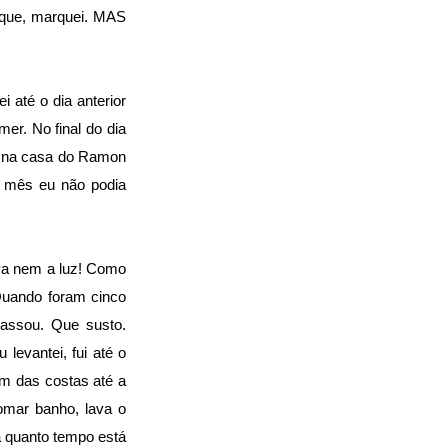
 que, marquei. MAS
i até o dia anterior
er. No final do dia
i na casa do Ramon
o mês eu não podia
va nem a luz! Como
 Quando foram cinco
ssou. Que susto.
levantei, fui até o
em das costas até a
omar banho, lava o
á quanto tempo está