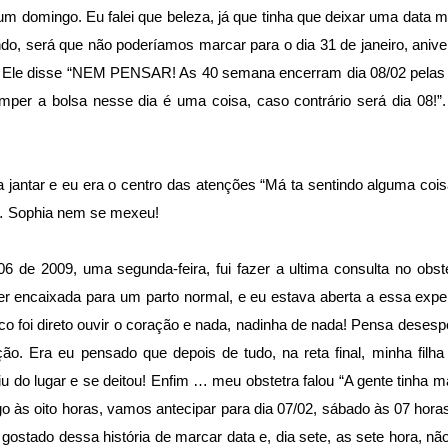
 um domingo. Eu falei que beleza, já que tinha que deixar uma data 
, será que não poderíamos marcar para o dia 31 de janeiro, anive
 Ele disse “NEM PENSAR! As 40 semana encerram dia 08/02 pelas e
omper a bolsa nesse dia é uma coisa, caso contrário será dia 08!
 jantar e eu era o centro das atenções “Má ta sentindo alguma cois
… Sophia nem se mexeu!
06 de 2009, uma segunda-feira, fui fazer a ultima consulta no obste
r encaixada para um parto normal, e eu estava aberta a essa expe
ico foi direto ouvir o coração e nada, nadinha de nada! Pensa deses
ção. Era eu pensado que depois de tudo, na reta final, minha filha
iu do lugar e se deitou! Enfim … meu obstetra falou “A gente tinha 
o às oito horas, vamos antecipar para dia 07/02, sábado às 07 horas
 gostado dessa história de marcar data e, dia sete, as sete hora, não