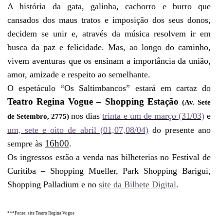
A história da gata, galinha, cachorro e burro que
cansados dos maus tratos e imposição dos seus donos,
decidem se unir e, através da música resolvem ir em
busca da paz e felicidade. Mas, ao longo do caminho,
vivem aventuras que os ensinam a importância da união,
amor, amizade e respeito ao semelhante.
O espetáculo “Os Saltimbancos” estará em cartaz do
Teatro Regina Vogue – Shopping Estação
(Av. Sete
nos dias
trinta e um de março (31/03)
e
de Setembro, 2775)
um, sete e oito de abril (01,07,08/04)
do presente ano
16h00
sempre às
.
Os ingressos estão a venda nas bilheterias no Festival de
Curitiba – Shopping Mueller, Park Shopping Barigui,
Shopping Palladium e no
site da Bilhete Digital
.
***Fonte: site Teatro Regina Vogue