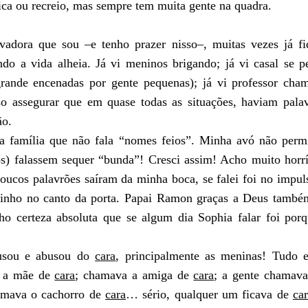
sica ou recreio, mas sempre tem muita gente na quadra.
adora que sou –e tenho prazer nisso
–
, muitas vezes já f
ando a vida alheia. Já vi meninos brigando; já vi casal se 
grande encenadas por gente pequenas); já vi professor cha
o assegurar que em quase todas as situações, haviam pala
ão.
 família que não fala “nomes feios”. Minha avó não permit
s) falassem sequer “bunda”! Cresci assim! Acho muito horr
Poucos palavrões saíram da minha boca, se falei foi no impu
inho no canto da porta. Papai Ramon graças a Deus també
ho certeza absoluta que se algum dia Sophia falar foi por
usou e abusou do
cara
, principalmente as meninas! Tudo 
e a mãe de
cara
; chamava a amiga de
cara
; a gente chamava
hamava o cachorro de
cara
… sério, qualquer um ficava de
ca