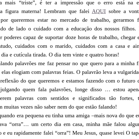
mais “triste”, é ter a impressão que o erro está na est
na figura materna! Lembram que falei
AQUI
sobre a vont
por querermos estar no mercado de trabalho, gerarmos fr
do de lado o cuidado com a educação dos nossos filhos. 
 poderes capaz de suportar doze horas de trabalho, chegar 
estudo, cuidados com o marido, cuidados com a casa e ai
 dia e cutícula tirada. O dia tem vinte e quatro horas!
lando palavrões me faz pensar no que quero para a minha f
elas elogiam com palavras feias. O palavrão leva a vulgaridad
eflexão do que queremos e estamos fazendo com o futuro d
julgando quem fala palavrões, longe disso … estou ape
ferem palavras com sentidos e significados tão fortes, 
m muitas vezes não saber nem do que estão falando!
uando era pequena eu tinha uma amiga –mais nova do que eu
alava “orra”… um certo dia em casa, minha mãe falou alg
 e eu rapidamente falei “orra”! Meu Jesus, quase levei O ta