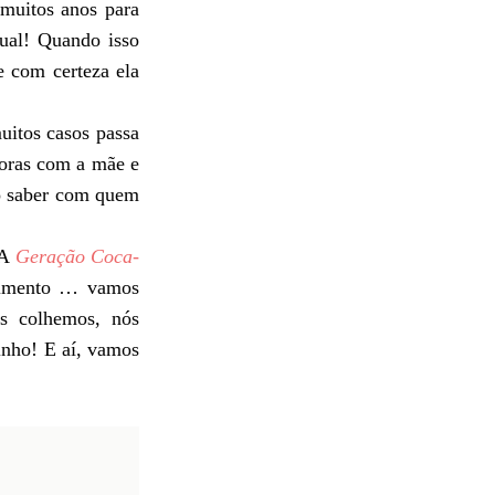
 muitos anos para
ual! Quando isso
e com certeza ela
uitos casos passa
horas com a mãe e
ão saber com quem
 A
Geração Coca-
ovimento … vamos
ós colhemos, nós
inho! E aí, vamos