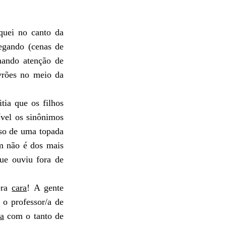
iquei no canto da
pegando (cenas de
mando atenção de
vrões no meio da
ia que os filhos
ível os sinônimos
lso de uma topada
m não é dos mais
que ouviu fora de
era
cara
! A gente
 o professor/a de
ra
com o tanto de