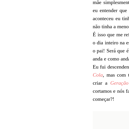
mãe simplesmente
eu entender que
aconteceu eu tin
não tinha a meno
É isso que me re
o dia inteiro na
o pai! Será que 
anda e como anda
Eu fui descende
Cola
, mas com t
criar a
Geração
cortamos e nós f
começar?!