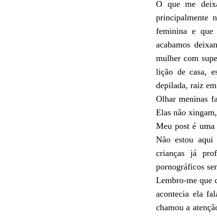
O que me deixa 
principalmente 
feminina e que 
acabamos deixan
mulher com super
lição de casa, 
depilada, raiz em
Olhar meninas fa
Elas não xingam, 
Meu post é uma r
Não estou aqui 
crianças já pro
pornográficos se
Lembro-me que q
acontecia ela f
chamou a atenção