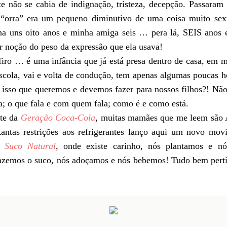
 não se cabia de indignação, tristeza, decepção. Passaram
 “orra” era um pequeno diminutivo de uma coisa muito sex
ha uns oito anos e minha amiga seis … pera lá, SEIS anos 
r noção do peso da expressão que ela usava!
firo … é uma infância que já está presa dentro de casa, em m
 escola, vai e volta de condução, tem apenas algumas poucas 
é isso que queremos e devemos fazer para nossos filhos?! N
; o que fala e com quem fala; como é e como está.
nte da
Geração Coca-Cola
, muitas mamães que me leem são
antas restrições aos refrigerantes lanço aqui um novo m
 Suco Natural
, onde existe carinho, nós plantamos e n
azemos o suco, nós adoçamos e nós bebemos! Tudo bem pert