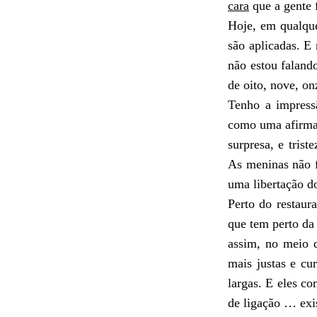
cara
que a gente 
Hoje, em qualque
são aplicadas. E
não estou falando
de oito, nove, on
Tenho a impressã
como uma afirma
surpresa, e tris
As meninas não f
uma libertação 
Perto do restau
que tem perto da
assim, no meio 
mais justas e cu
largas. E eles c
de ligação … exis