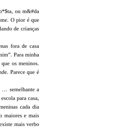
 b*$ta, ou m&#da
ome. O pior é que
alando de crianças
enas fora de casa
mim”. Para minha
o que os meninos.
nde. Parece que é
a … semelhante a
escola para casa,
meninas cada dia
ão maiores e mais
existe mais verbo