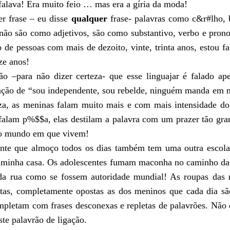
falava! Era muito feio … mas era a gíria da moda!
r frase – eu disse
qualquer
frase- palavras como c&r#lho,
 não são como adjetivos, são como substantivo, verbo e pron
 de pessoas com mais de dezoito, vinte, trinta anos, estou f
ze anos!
o –para não dizer certeza- que esse linguajar é falado ap
ção de “sou independente, sou rebelde, ninguém manda em 
teza, as meninas falam muito mais e com mais intensidade d
alam p%$$a, elas destilam a palavra com um prazer tão gra
do mundo em que vivem!
rante que almoço todos os dias também tem uma outra escol
 minha casa. Os adolescentes fumam maconha no caminho da 
da rua como se fossem autoridade mundial! As roupas das 
rtas, completamente opostas as dos meninos que cada dia s
ompletam com frases desconexas e repletas de palavrões. Não 
te palavrão de ligação.