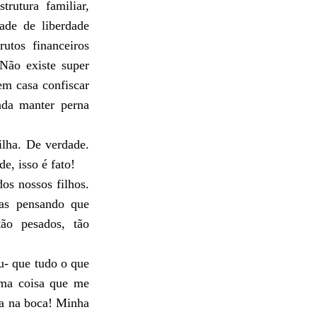
rutura familiar,
ade de liberdade
utos financeiros
Não existe super
em casa confiscar
nda manter perna
ilha. De verdade.
e, isso é fato!
os nossos filhos.
nas pensando que
tão pesados, tão
- que tudo o que
uma coisa que me
pa na boca! Minha