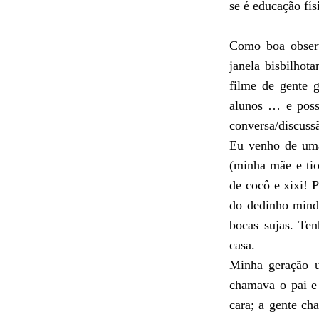
se é educação fí
Como boa observ
janela bisbilhot
filme de gente 
alunos … e poss
conversa/discuss
Eu venho de uma
(minha mãe e tio
de cocô e xixi! 
do dedinho mind
bocas sujas. Ten
casa.
Minha geração 
chamava o pai 
cara
; a gente c