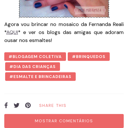
Agora vou brincar no mosaico da Fernanda Reali
*
AQUI
* e ver os blogs das amigas que adoram
ousar nos esmaltes!
BLOGAGEM COLETIVA
BRINQUEDOS
DIA DAS CRIANÇAS
ESMALTE E BRINCADEIRAS
SHARE THIS
MOSTRAR COMENTÁRIOS