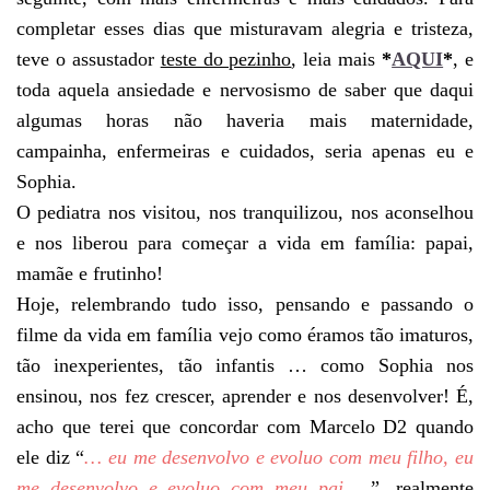
completar esses dias que misturavam alegria e tristeza,
teve o assustador
teste do pezinho
, leia mais
*
AQUI
*
, e
toda aquela ansiedade e nervosismo de saber que daqui
algumas horas não haveria mais maternidade,
campainha, enfermeiras e cuidados, seria apenas eu e
Sophia.
O pediatra nos visitou, nos tranquilizou, nos aconselhou
e nos liberou para começar a vida em família: papai,
mamãe e frutinho!
Hoje, relembrando tudo isso, pensando e passando o
filme da vida em família vejo como éramos tão imaturos,
tão inexperientes, tão infantis … como Sophia nos
ensinou, nos fez crescer, aprender e nos desenvolver! É,
acho que terei que concordar com Marcelo D2 quando
ele diz “
… eu me desenvolvo e evoluo com meu filho, eu
me desenvolvo e evoluo com meu pai …
”, realmente