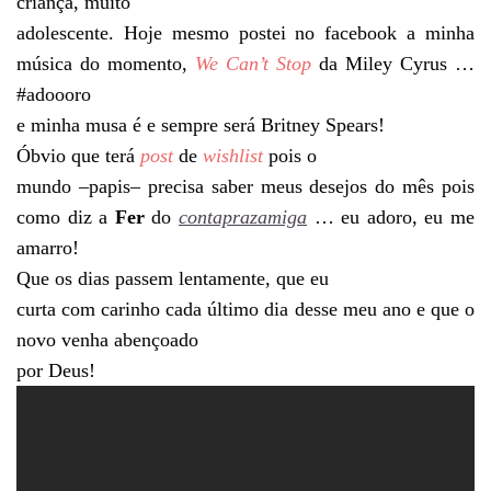
criança, muito
adolescente. Hoje mesmo postei no facebook a minha
música do momento,
We Can’t Stop
da Miley Cyrus …
#adoooro
e minha musa é e sempre será Britney Spears!
Óbvio que terá
post
de
wishlist
pois o
mundo –papis– precisa saber meus desejos do mês pois
como diz a
Fer
do
contaprazamiga
… eu adoro, eu me
amarro!
Que os dias passem lentamente, que eu
curta com carinho cada último dia desse meu ano e que o
novo venha abençoado
por Deus!