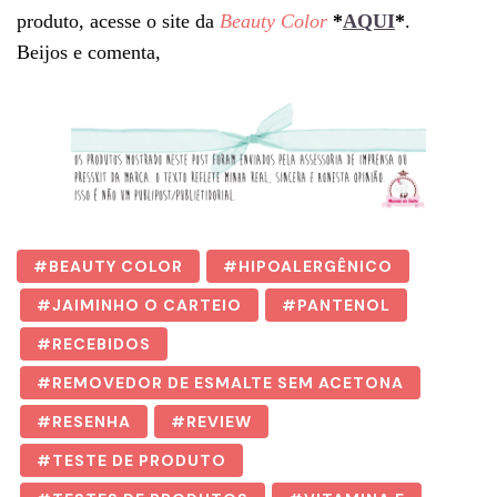
produto, acesse o site da
Beauty Color
*
AQUI
*
.
Beijos e comenta,
BEAUTY COLOR
HIPOALERGÊNICO
JAIMINHO O CARTEIO
PANTENOL
RECEBIDOS
REMOVEDOR DE ESMALTE SEM ACETONA
RESENHA
REVIEW
TESTE DE PRODUTO