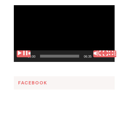
Tocador
de
vídeo
00:00
06:35
FACEBOOK