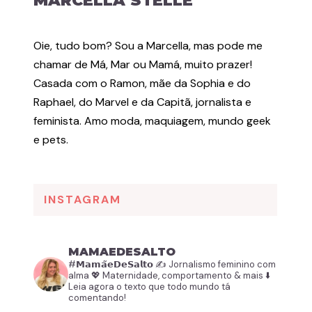
MARCELLA STELLE
Oie, tudo bom? Sou a Marcella, mas pode me
chamar de Má, Mar ou Mamá, muito prazer!
Casada com o Ramon, mãe da Sophia e do
Raphael, do Marvel e da Capitã, jornalista e
feminista. Amo moda, maquiagem, mundo geek
e pets.
INSTAGRAM
MAMAEDESALTO
#𝗠𝗮𝗺𝗮̃𝗲𝗗𝗲𝗦𝗮𝗹𝘁𝗼
✍️ Jornalismo feminino com
alma
💖 Maternidade, comportamento & mais
⬇️
Leia agora o texto que todo mundo tá
comentando!