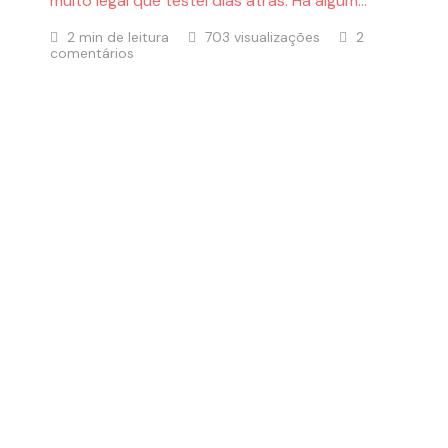
muito legal que testei dias atrás. Há algum…
2 min de leitura
703 visualizações
2
comentários