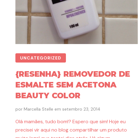
UNCATEGORIZED
{RESENHA} REMOVEDOR DE
ESMALTE SEM ACETONA
BEAUTY COLOR
por
Marcella Stelle
em
setembro 23, 2014
Olá mamães, tudo bom!? Espero que sim! Hoje eu
precisei vir aqui no blog compartilhar um produto