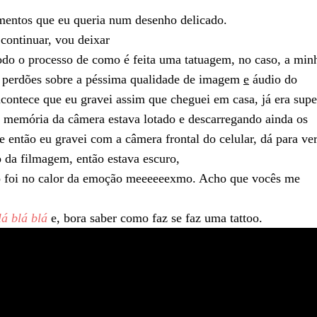
ementos que eu queria num desenho delicado.
ontinuar, vou deixar
todo o processo de como é feita uma tatuagem, no caso, a min
 perdões sobre a péssima qualidade de imagem
e
áudio do
acontece que eu gravei assim que cheguei em casa, já era supe
de memória da câmera estava lotado e descarregando ainda os
e então eu gravei com a câmera frontal do celular, dá para ve
 da filmagem, então estava escuro,
do foi no calor da emoção meeeeeexmo. Acho que vocês me
lá blá blá
e, bora saber como faz se faz uma tattoo.