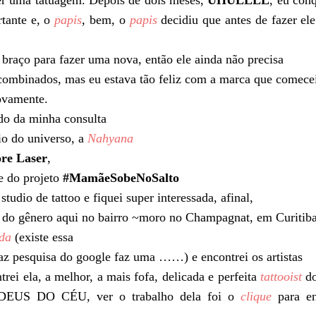
zer uma tatuagem. Depois de dois meses,
UHULLLL
, eu con
tante e, o
papis
, bem, o
papis
decidiu que antes de fazer ele
o braço para fazer uma nova, então ele ainda não precisa
 combinados, mas eu estava tão feliz com a marca que comece
ovamente.
ndo da minha consulta
io do universo, a
Nahyana
re Laser
,
 e do projeto
#MamãeSobeNoSalto
studio de tattoo e fiquei super interessada, afinal,
 do gênero aqui no bairro ~moro no Champagnat, em Curitiba
da
(existe essa
az pesquisa do google faz uma ……) e encontrei os artistas
trei ela, a melhor, a mais fofa, delicada e perfeita
tattooist
d
EUS DO CÉU, ver o trabalho dela foi o
clique
para e