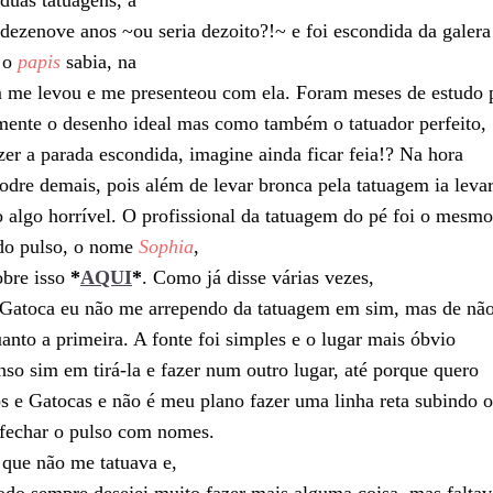
duas tatuagens, a
 dezenove anos ~ou seria dezoito?!~ e foi escondida da galera
e o
papis
sabia, na
 me levou e me presenteou com ela. Foram meses de estudo 
mente o desenho ideal mas como também o tatuador perfeito,
fazer a parada escondida, imagine ainda ficar feia!? Na hora
podre demais, pois além de levar bronca pela tatuagem ia leva
o algo horrível. O profissional da tatuagem do pé foi o mesmo
do pulso, o nome
Sophia
,
obre isso
*
AQUI
*
. Como já disse várias vezes,
Gatoca eu não me arrependo da tatuagem em sim, mas de não
anto a primeira. A fonte foi simples e o lugar mais óbvio
so sim em tirá-la e fazer num outro lugar, até porque quero
os e Gatocas e não é meu plano fazer uma linha reta subindo o
fechar o pulso com nomes.
 que não me tatuava e,