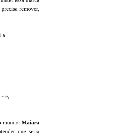
quistei essa marca
 precisa remover,
i a
~ e,
o mundo:
Maiara
ntender que seria