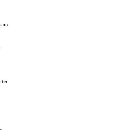
para
r
 ter