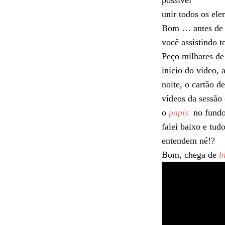
possível
unir todos os el
Bom … antes de c
você assistindo 
Peço milhares de
início do vídeo, 
noite, o cartão 
vídeos da sessão 
o
papis
no fundo
falei baixo e tu
entendem né!?
Bom, chega de
b