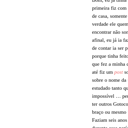
Bom, eu já tinha 
primeira fiz com
de casa, soment
verdade ele quem
encontrar não so
afinal, eu já ia 
de contar ia ser 
porque tinha feit
que fez a minha 
até fiz um
post
s
sobre o nome da 
estudado tanto qu
impossível … pen
ter outros Gotoc
braço ou mesmo 
Faziam seis anos