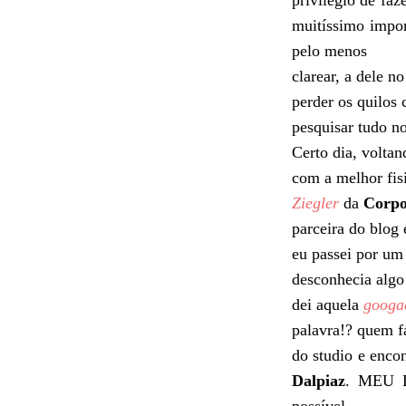
privilégio de fa
muitíssimo impor
pelo menos
clarear, a dele n
perder os quilos
pesquisar tudo n
Certo dia, volta
com a melhor fis
Ziegler
da
Corpo
parceira do blog
eu passei por um 
desconhecia algo
dei aquela
googa
palavra!? quem f
do studio e encon
Dalpiaz
. MEU D