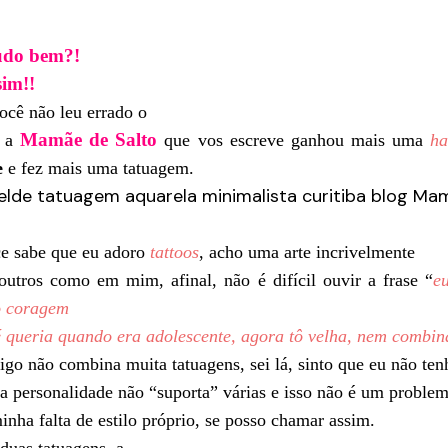
udo bem?!
sim!!
ocê não leu errado o
Mamãe de Salto
, a
que vos escreve ganhou mais uma
ha
e
e fez mais uma tatuagem.
 sabe que eu adoro
tattoos
, acho uma arte incrivelmente
 outros como em mim, afinal, não é difícil ouvir a frase “
e
o coragem
é queria quando era adolescente, agora tô velha, nem combin
go não combina muita tatuagens, sei lá, sinto que eu não ten
ha personalidade não “suporta” várias e isso não é um proble
inha falta de estilo próprio, se posso chamar assim.