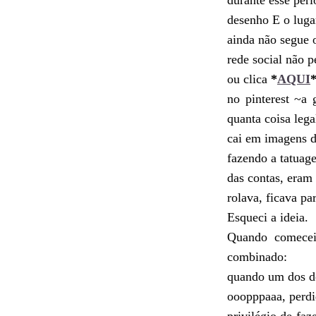
durante esse per
desenho E o luga
ainda não segue
rede social não 
ou clica
*
AQUI
no pinterest ~a
quanta coisa lega
cai em imagens de
fazendo a tatuag
das contas, eram
rolava, ficava pa
Esqueci a ideia.
Quando comece
combinado:
quando um dos doi
ooopppaaa, perdi