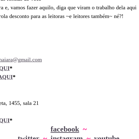
a e, vamos fazer aquilo, diga que viram o trabalho dela aqui
rola desconto para as leitoras ~e leitores também~ né?!
.maiara@gmail.com
QUI
*
AQUI
*
ta, 1455, sala 21
QUI
*
facebook
~
twitter
~
instagram
~
youtube