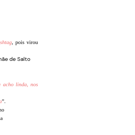
shtag
, pois virou
u acho linda, nos
a
”.
ho
ma