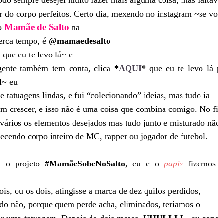
íodo sempre desejei muito fazer mais alguma coisa, mas faltav
r do corpo perfeitos. Certo dia, mexendo no instagram ~se vo
Mamãe de Salto
 o
na
perca tempo, é
@mamaedesalto
*
que eu te levo lá~ e
 gente também tem conta, clica
*
AQUI
*
que eu te levo lá 
l~ eu
 tatuagens lindas, e fui “colecionando” ideias, mas tudo ia
em crescer, e isso não é uma coisa que combina comigo. No fi
 vários os elementos desejados mas tudo junto e misturado nã
recendo corpo inteiro de MC, rapper ou jogador de futebol.
i o projeto
#MamãeSobeNoSalto
, eu e o
papis
fizemos
s, ou os dois, atingisse a marca de dez quilos perdidos,
do não, porque quem perde acha, eliminados, teríamos o