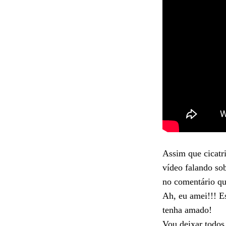
Assim que cicatr
vídeo falando sob
no comentário qu
Ah, eu amei!!! 
tenha amado!
Vou deixar todos