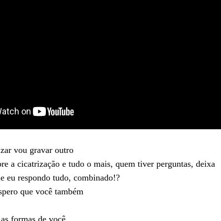
izar vou gravar outro
re a cicatrização e tudo o mais, quem tiver perguntas, deixa
e eu respondo tudo, combinado!?
Espero que você também
 as formas de você