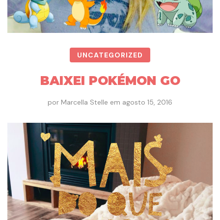
UNCATEGORIZED
BAIXEI POKÉMON GO
por
Marcella Stelle
em
agosto 15, 2016