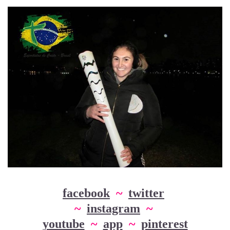
facebook
~
twitter
~
instagram
~
youtube
~
app
~
pinterest