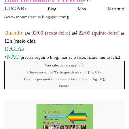
”!!!!
LUGAR:
Blog Mon Maternité
(
www.monmaternite.blogspot.com
);
Quando:
02/09 (sexta-feira)
22/09 (quinta-feira)
De
até
as
12h (meio dia)
;
ReGrAs
NÂO
*
precisa seguir o blog, mas se o fizer, ficarei muito feliz!!
Não sabe como seguir?!?!
Clique no ícone “Participar desse site” (fig. 01);
Escolha por qual conta deseja fazer o login (fig. 02);
Pronto.