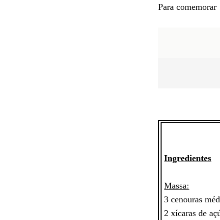
Para comemorar 
Ingredientes
Massa:
3 cenouras méd
2 x
í
caras de a
ç