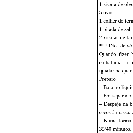
1 x
í
cara de
ó
le
5 ovos
1 colher de fe
1 pitada de sal
2 x
í
caras de far
*** Dica de v
ó
Quando fizer b
embatumar o bo
igualar na quan
Preparo
– Bata no liqui
– Em separado, 
– Despeje na b
secos
à
massa. 
– Numa forma u
35/40 minutos.