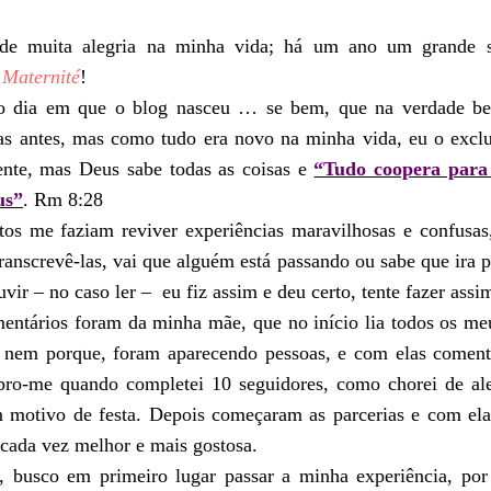
e muita alegria na minha vida; h
á
um ano um grande so
Maternité
!
 dia em que o blog nasceu … se bem, que na verdade be
as antes, mas como tudo era novo na minha vida, eu o exclui
ente, mas Deus sabe todas as coisas e
“Tudo coopera para
us”
. Rm 8:28
tos me faziam reviver experi
ê
ncias maravilhosas e confusas,
ranscrev
ê
-las, vai que alguém est
á
passando ou sabe que ira p
uvir – no caso ler – eu fiz assim e deu certo, tente fazer as
ment
á
rios foram da minha m
ã
e, que no in
í
cio lia todos os me
nem porque, foram aparecendo pessoas, e com elas comen
bro-me quando completei 10 seguidores, como chorei de ale
m motivo de festa. Depois come
ç
aram as parcerias e com elas
 cada vez melhor e mais gostosa.
, busco em primeiro lugar passar a minha experi
ê
ncia, por