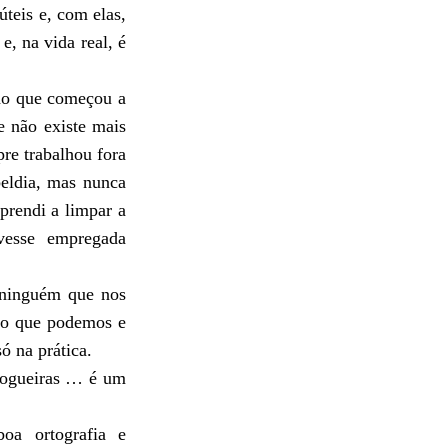
ú
teis e, com elas,
 e, na vida real, é
ã
o que come
ç
ou a
e n
ã
o existe mais
re trabalhou fora
beldia, mas nunca
aprendi a limpar a
vesse empregada
inguém que nos
m o que podemos e
s
ó
na pr
á
tica.
logueiras … é um
boa ortografia e