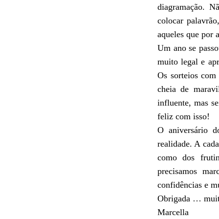
diagrama
çã
o. N
colocar palavr
ã
o
aqueles que por 
Um ano se passo
muito legal e apr
Os sorteios com 
cheia de maravi
influente, mas se
feliz com isso!
O anivers
á
rio 
realidade. A c
como dos fruti
precisamos mar
confid
ê
ncias e mu
Obrigada … muit
Marcella