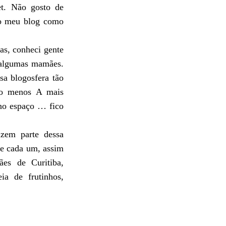
et. N
ã
o gosto de
o meu blog como
as, conheci gente
i algumas mam
ã
es.
sa blogosfera t
ã
o
to menos A mais
no espa
ç
o … fico
zem parte dessa
de cada um, assim
ã
es de Curitiba,
ia de frutinhos,