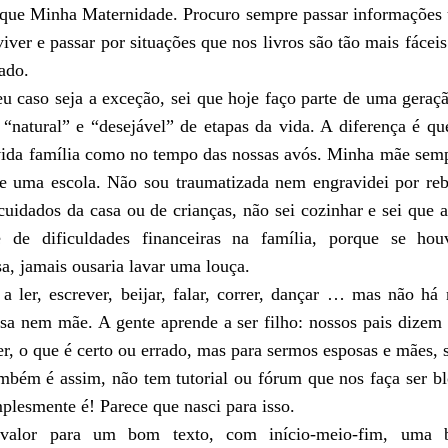
que Minha Maternidade. Procuro sempre passar informa
çõ
es
iver e passar por situa
çõ
es que nos livros s
ã
o t
ã
o mais f
á
ceis
ado.
u caso seja a exce
çã
o, sei que hoje fa
ç
o parte de uma gera
ç
 “natural” e “desej
á
vel” de etapas da vida. A diferen
ç
a é qu
vida fam
í
lia como no tempo das nossas av
ó
s. Minha m
ã
e semp
de uma escola. N
ã
o sou traumatizada nem engravidei por re
cuidados da casa ou de crian
ç
as, n
ã
o sei cozinhar e sei que 
 de dificuldades financeiras na fam
í
lia, porque se hou
a, jamais ousaria lavar uma lou
ç
a.
 ler, escrever, beijar, falar, correr, dan
ç
ar … mas n
ã
o h
á
n
posa nem m
ã
e. A gente aprende a ser filho: nossos pais dize
r, o que é certo ou errado, mas para sermos esposas e m
ã
es, 
ambém é assim, n
ã
o tem tutorial ou f
ó
rum que nos fa
ç
a ser b
plesmente é! Parece que nasci para isso.
valor para um bom texto, com in
í
cio-meio-fim, uma 