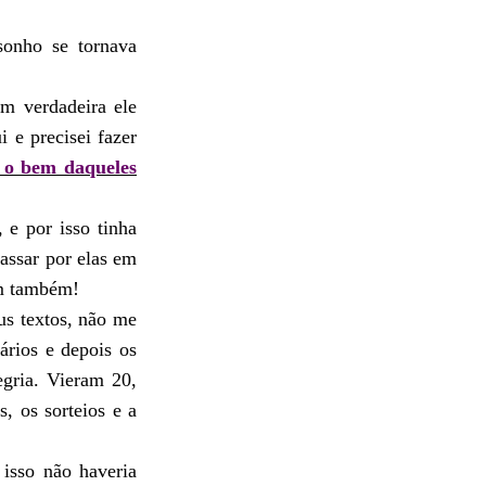
nho se tornava
m verdadeira ele
 e precisei fazer
 o bem daqueles
 e por isso tinha
assar por elas em
sim também!
us textos, n
ã
o me
t
á
rios e depois os
gria. Vieram 20,
, os sorteios e a
 isso n
ã
o haveria