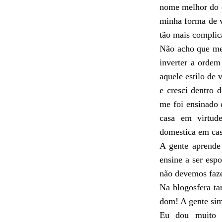
nome melhor do 
minha forma de v
t
ã
o mais complic
N
ã
o acho que me
inverter a ordem
aquele estilo de 
e cresci dentro 
me foi ensinado 
casa em virtude
domestica em cas
A gente aprende a
ensine a ser es
n
ã
o devemos faze
Na blogosfera t
dom! A gente sim
Eu dou muito 