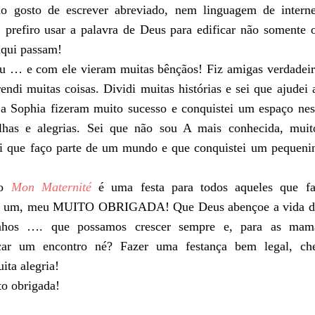
ã
o gosto de escrever abreviado, nem linguagem de intern
, prefiro usar a palavra de Deus para edificar n
ã
o somente 
aqui passam!
u … e com ele vieram muitas b
ê
n
çã
os! Fiz amigas verdadeir
endi muitas coisas. Dividi muitas hist
ó
rias e sei que ajude
a Sophia fizeram muito sucesso e conquistei um espa
ç
o nes
lhas e alegrias. Sei que n
ã
o sou A mais conhecida, mui
i que fa
ç
o parte de um mundo e que conquistei um pequeni
do
Mon Maternité
é uma festa para todos aqueles que fa
ada um, meu MUITO OBRIGADA! Que Deus aben
ç
oe a vida 
nhos …. que possamos crescer sempre e, para as mam
car um encontro né? Fazer uma festan
ç
a bem legal, che
ita alegria!
o obrigada!