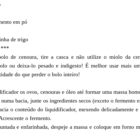
o
rmento em p
ó
inha de trigo
***
olo de cenoura, tire a casca e n
ã
o utilize o miolo da ce
lo ou deixa-lo pesado e indigesto!
É
melhor usar mais um
tidade do que perder o bolo inteiro!
dificador os ovos, cenouras e
ó
leo até formar uma massa hom
numa bacia, junte os ingredientes secos (exceto o fermento 
acia o conte
ú
do do liquidificador, mexendo delicadamente e 
Acrescente o fermento.
ntada e enfarinhada, despeje a massa e coloque em forno m