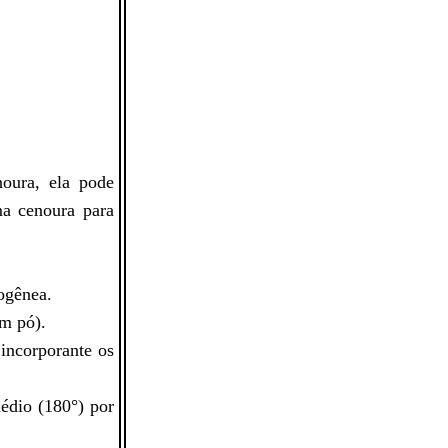
noura, ela pode
a cenoura para
og
ê
nea.
em p
ó
).
incorporante os
édio (180
°
) por