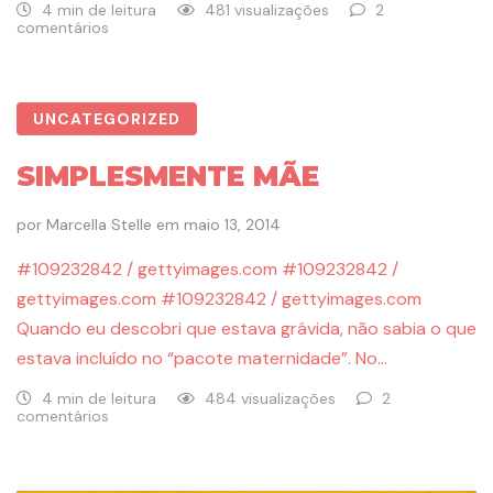
4 min de leitura
481 visualizações
2
comentários
UNCATEGORIZED
SIMPLESMENTE MÃE
por
Marcella Stelle
em
maio 13, 2014
#109232842 / gettyimages.com #109232842 /
gettyimages.com #109232842 / gettyimages.com
Quando eu descobri que estava grávida, não sabia o que
estava incluído no “pacote maternidade”. No…
4 min de leitura
484 visualizações
2
comentários