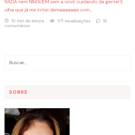
NADA nem NINGUÉM sem a vovó cuidando da gente! E
olha que já me irritei demaaaaaais com…
10 min de leitura
571 visualizações
16
comentários
SOBRE