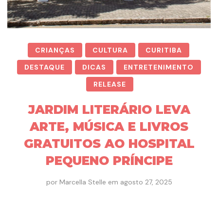
CRIANÇAS
CULTURA
CURITIBA
DESTAQUE
DICAS
ENTRETENIMENTO
RELEASE
JARDIM LITERÁRIO LEVA
ARTE, MÚSICA E LIVROS
GRATUITOS AO HOSPITAL
PEQUENO PRÍNCIPE
por
Marcella Stelle
em
agosto 27, 2025