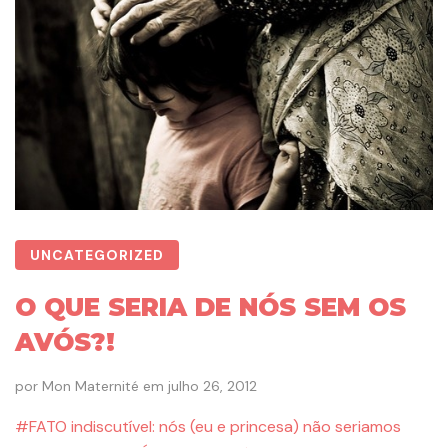
UNCATEGORIZED
O QUE SERIA DE NÓS SEM OS
AVÓS?!
por
Mon Maternité
em
julho 26, 2012
#FATO indiscutível: nós (eu e princesa) não seriamos