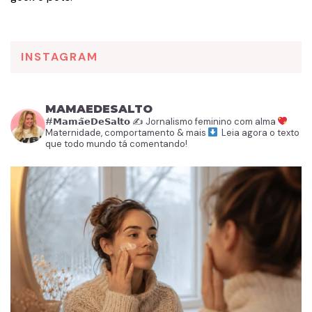
INSTAGRAM
MAMAEDESALTO
#𝗠𝗮𝗺𝗮̃𝗲𝗗𝗲𝗦𝗮𝗹𝘁𝗼
✍️ Jornalismo feminino com alma
Maternidade, comportamento & mais
Leia agora o texto
que todo mundo tá comentando!