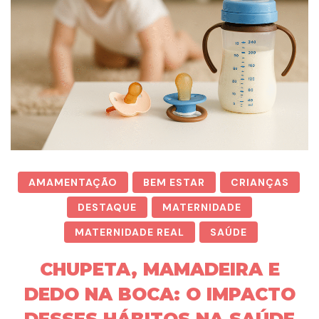
AMAMENTAÇÃO
BEM ESTAR
CRIANÇAS
DESTAQUE
MATERNIDADE
MATERNIDADE REAL
SAÚDE
CHUPETA, MAMADEIRA E
DEDO NA BOCA: O IMPACTO
DESSES HÁBITOS NA SAÚDE