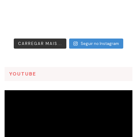
CARREGAR MAIS...
Seguir no Instagram
YOUTUBE
Tocador
de
vídeo