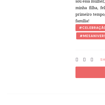
sou essa mulher,
minha filha, fe
primeiro tempo,
família!
CELEBRAÇÃ
MESANIVER
SH