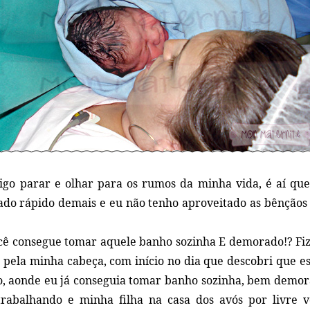
go parar e olhar para os rumos da minha vida, é aí qu
do rápido demais e eu não tenho aproveitado as bênção
ê consegue tomar aquele banho sozinha E demorado!? Fiz i
 pela minha cabeça, com início no dia que descobri que es
, aonde eu já conseguia tomar banho sozinha, bem demo
trabalhando e minha filha na casa dos avós por livre 