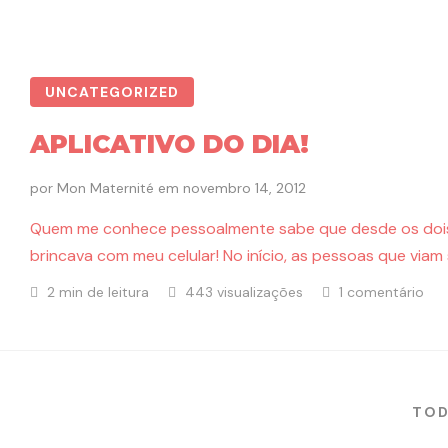
UNCATEGORIZED
APLICATIVO DO DIA!
por
Mon Maternité
em
novembro 14, 2012
Quem me conhece pessoalmente sabe que desde os dois 
brincava com meu celular! No início, as pessoas que viam
2 min de leitura
443 visualizações
1 comentário
TOD