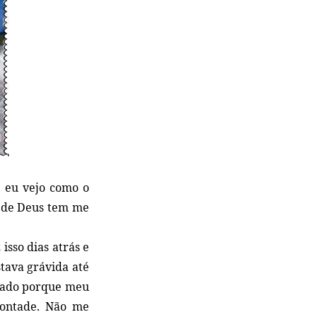
e eu vejo como o
s de Deus tem me
sso dias atrás e
tava grávida até
rado porque meu
vontade. Não me