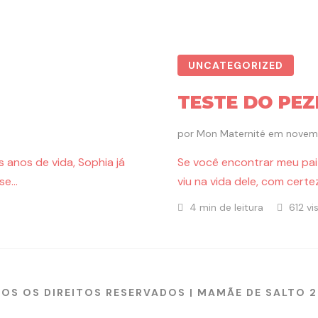
UNCATEGORIZED
TESTE DO PEZ
por
Mon Maternité
em
novemb
anos de vida, Sophia já
Se você encontrar meu pai 
 se…
viu na vida dele, com certez
4 min de leitura
612 vi
OS OS DIREITOS RESERVADOS | MAMÃE DE SALTO 