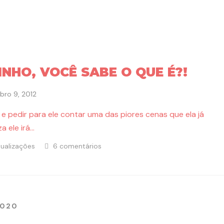
INHO, VOCÊ SABE O QUE É?!
ro 9, 2012
e pedir para ele contar uma das piores cenas que ela já
a ele irá…
sualizações
6 comentários
2020