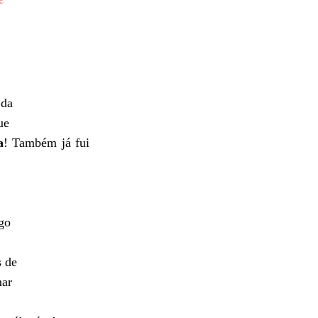
 da
ue
a
! Também já fui
ogo
 de
mar