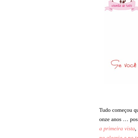
Tudo começou qu
onze anos … poss
a primeira vista
,
na alegria e na t