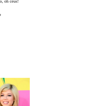
o, óh céus!
o