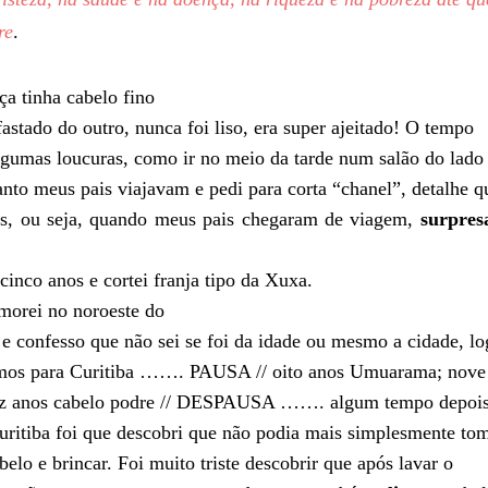
re
.
ça tinha cabelo fino
astado do outro, nunca foi liso, era super ajeitado! O tempo
algumas loucuras, como ir no meio da tarde num salão do lado
nto meus pais viajavam e pedi para corta “chanel”, detalhe q
os, ou seja, quando meus pais chegaram de viagem,
surpres
inco anos e cortei franja tipo da Xuxa.
 morei no noroeste do
 e confesso que não sei se foi da idade ou mesmo a cidade, l
amos para Curitiba ……. PAUSA // oito anos Umuarama; nove
dez anos cabelo podre // DESPAUSA ……. algum tempo depois
uritiba foi que descobri que não podia mais simplesmente to
belo e brincar. Foi muito triste descobrir que após lavar o