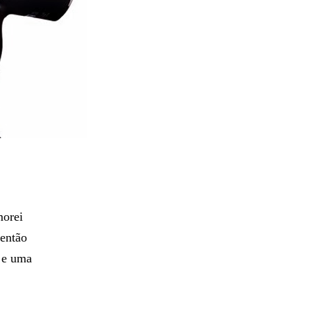
morei
 então
 e uma