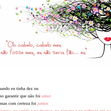
ando eu tinha dez ou
o garantir que não foi
amor
 mas com certeza foi
juntos
risteza, na saúde e na doença, na riqueza e na pobreza até qu