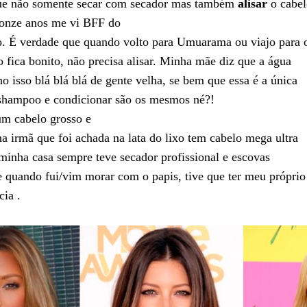
 que não somente secar com secador mas também
alisar
o cabel
 onze anos me vi BFF do
o. É verdade que quando volto para Umuarama ou viajo para 
o fica bonito, não precisa alisar. Minha mãe diz que a água
ho isso blá blá blá de gente velha, se bem que essa é a única
 shampoo e condicionar são os mesmos né?!
m cabelo grosso e
a irmã que foi achada na lata do lixo tem cabelo mega ultra
 minha casa sempre teve secador profissional e escovas
e quando fui/vim morar com o papis, tive que ter meu próprio
cia .