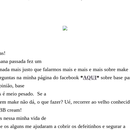
as!
mana passada fez um
 nada mais justo que falarmos mais e mais e mais sobre make
erguntas na minha página do facebook
*
AQUI
*
sobre base pa
inião, base
s é meio pesado.
Se a
sem make não dá, o que fazer? Ué, recorrer ao velho conheci
BB cream!
ns nessa minha vida de
 os alguns me ajudaram a cobrir os defeitinhos e segurar a