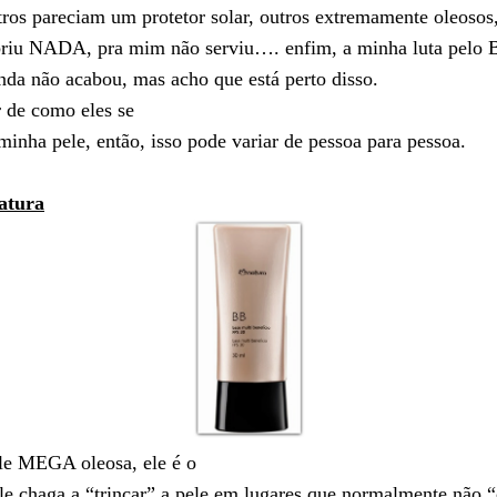
tros pareciam um protetor solar, outros extremamente oleosos
briu NADA, pra mim não serviu…. enfim, a minha luta pelo
inda não acabou, mas acho que está perto disso.
r de como eles se
inha pele, então, isso pode variar de pessoa para pessoa.
atura
le MEGA oleosa, ele é o
e chaga a “trincar” a pele em lugares que normalmente não 