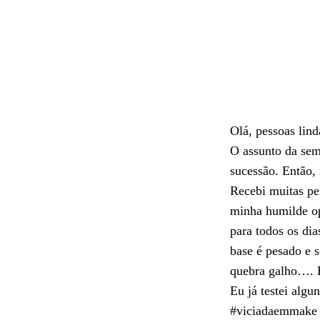
Olá, pessoas lind
O assunto da se
sucessão. Então,
Recebi muitas p
minha humilde op
para todos os dia
base é pesado e 
quebra galho…. 
Eu já testei algu
#viciadaemmake e