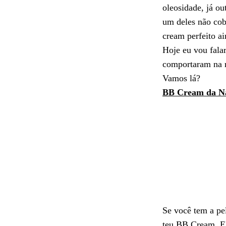
oleosidade, já ou
um deles não co
cream perfeito a
Hoje eu vou fala
comportaram na m
Vamos lá?
BB Cream da N
Se você tem a pe
teu BB Cream. El