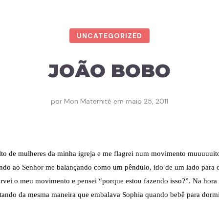
UNCATEGORIZED
JOÃO BOBO
por
Mon Maternité
em
maio 25, 2011
lto de mulheres da minha igreja e me flagrei num movimento muuuuuito
ando ao Senhor me balançando como um pêndulo, ido de um lado para 
servei o meu movimento e pensei “porque estou fazendo isso?”. Na hora
ando da mesma maneira que embalava Sophia quando bebê para dormir