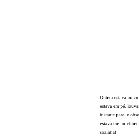
Ontem estava no cu
estava em pé, louv
instante parei e ob
estava me moviment
sozinha!