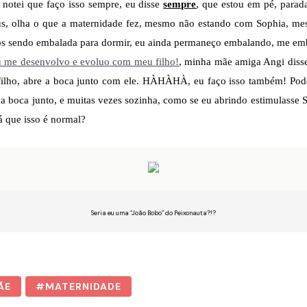
notei que faço isso sempre, eu disse
sempre
, que estou em pé, parad
s, olha o que a maternidade fez, mesmo não estando com Sophia, me
s sendo embalada para dormir, eu ainda permaneço embalando, me em
 me desenvolvo e evoluo com meu filho!
, minha mãe amiga Angi disse
o filho, abre a boca junto com ele. HÀHÀHÀ, eu faço isso também! Pod
o a boca junto, e muitas vezes sozinha, como se eu abrindo estimulasse S
á que isso é normal?
Seria eu uma “João Bobo” do Peixonauta?!?
ÃE
MATERNIDADE