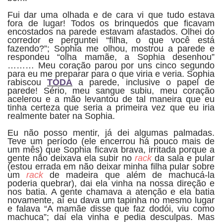
Fui dar uma olhada e de cara vi que tudo estava
fora de lugar! Todos os brinquedos que ficavam
encostados na parede estavam afastados. Olhei do
corredor e perguntei “filha, o que você está
fazendo?”; Sophia me olhou, mostrou a parede e
respondeu “olha mamãe, a Sophia desenhou”
……… Meu coração parou por uns cinco segundo
para eu me preparar para o que viria e veria. Sophia
rabiscou
TODA
a parede, inclusive o papel de
parede! Sério, meu sangue subiu, meu coração
acelerou e a mão levantou de tal maneira que eu
tinha certeza que seria a primeira vez que eu iria
realmente bater na Sophia.
Eu não posso mentir, já dei algumas palmadas.
Teve um período (ele encerrou há pouco mais de
um mês) que Sophia ficava brava, irritada porque a
gente não deixava ela subir no
rack
da sala e pular
(estou errada em não deixar minha filha pular sobre
um
rack
de madeira que além de machucá-la
poderia quebrar), dai ela vinha na nossa direção e
nos batia. A gente chamava a atenção e ela batia
novamente, aí eu dava um tapinha no mesmo lugar
e falava “A mamãe disse que faz dodói, viu como
machuca”; daí ela vinha e pedia desculpas. Mas