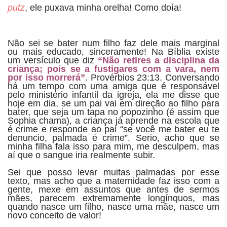
putz
, ele puxava minha orelha! Como doía!
Não sei se bater num filho faz dele mais marginal
ou mais educado, sinceramente! Na Bíblia existe
um versículo que diz
“Não retires a disciplina da
criança; pois se a fustigares com a vara, nem
por isso morrerá”
. Provérbios 23:13. Conversando
há um tempo com uma amiga que é responsável
pelo ministério infantil da igreja, ela me disse que
hoje em dia, se um pai vai em direção ao filho para
bater, que seja um tapa no popozinho (é assim que
Sophia chama), a criança já aprende na escola que
é crime e responde ao pai “se você me bater eu te
denuncio, palmada é crime”. Serio, acho que se
minha filha fala isso para mim, me desculpem, mas
aí que o sangue iria realmente subir.
Sei que posso levar muitas palmadas por esse
texto, mas acho que a maternidade faz isso com a
gente, mexe em assuntos que antes de sermos
mães, parecem extremamente longínquos, mas
quando nasce um filho, nasce uma mãe, nasce um
novo conceito de valor!