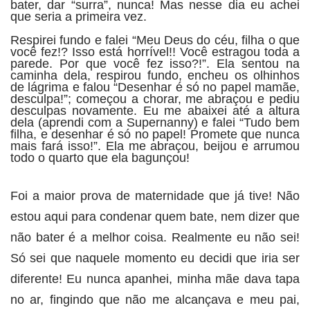
bater, dar “surra”, nunca! Mas nesse dia eu achei
que seria a primeira vez.
Respirei fundo e falei “Meu Deus do céu, filha o que
você fez!? Isso está horrível!! Você estragou toda a
parede. Por que você fez isso?!”. Ela sentou na
caminha dela, respirou fundo, encheu os olhinhos
de lágrima e falou “Desenhar é só no papel mamãe,
desculpa!”; começou a chorar, me abraçou e pediu
desculpas novamente. Eu me abaixei até a altura
dela (aprendi com a Supernanny) e falei “Tudo bem
filha, e desenhar é só no papel! Promete que nunca
mais fará isso!”. Ela me abraçou, beijou e arrumou
todo o quarto que ela bagunçou!
Foi a maior prova de maternidade que já tive! Não
estou aqui para condenar quem bate, nem dizer que
não bater é a melhor coisa. Realmente eu não sei!
Só sei que naquele momento eu decidi que iria ser
diferente! Eu nunca apanhei, minha mãe dava tapa
no ar, fingindo que não me alcançava e meu pai,