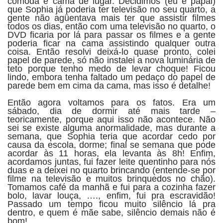
cômoda e cama de lugar. Decidimos (eu e papai)
que Sophia já poderia ter televisão no seu quarto, a
gente não agüentava mais ter que assistir filmes
todos os dias, então com uma televisão no quarto, o
DVD ficaria por lá para passar os filmes e a gente
poderia ficar na cama assistindo qualquer outra
coisa. Então resolvi deixá-lo quase pronto, colei
papel de parede, só não instalei a nova luminária de
teto porque tenho medo de levar choque! Ficou
lindo, embora tenha faltado um pedaço do papel de
parede bem em cima da cama, mas isso é detalhe!
Então agora voltamos para os fatos. Era um
sábado, dia de dormir até mais tarde –
teoricamente, porque aqui isso não acontece. Não
sei se existe alguma anormalidade, mas durante a
semana, que Sophia teria que acordar cedo por
causa da escola, dorme; final se semana que pode
acordar às 11 horas, ela levanta às 8h! Enfim,
acordamos juntas, fui fazer leite quentinho para nós
duas e a deixei no quarto brincando (entende-se por
filme na televisão e muitos brinquedos no chão).
Tomamos café da manhã e fui para a cozinha fazer
bolo, lavar louça, …., enfim, fui pra escravidão!
Passado um tempo ficou muito silêncio lá pra
dentro, e quem é mãe sabe, silêncio demais não é
bom!