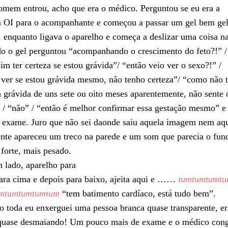
mem entrou, acho que era o médico. Perguntou se eu era a
m OI para o acompanhante e começou a passar um gel bem ge
, enquanto ligava o aparelho e começa a deslizar uma coisa n
do o gel perguntou “acompanhando o crescimento do feto?!” /
im ter certeza se estou grávida”/ “então veio ver o sexo?!” /
 ver se estou grávida mesmo, não tenho certeza”/ “como não 
á grávida de uns sete ou oito meses aparentemente, não sente 
 / “não” / “então é melhor confirmar essa gestação mesmo” e
 exame. Juro que não sei daonde saiu aquela imagem nem aq
nte apareceu um treco na parede e um som que parecia o fun
forte, mais pesado.
 lado, aparelho para
para cima e depois para baixo, ajeita aqui e ……
tumtumtumt
mtumtumtumtum
“tem batimento cardíaco, está tudo bem”.
o toda eu enxerguei uma pessoa branca quase transparente, er
quase desmaiando! Um pouco mais de exame e o médico cong