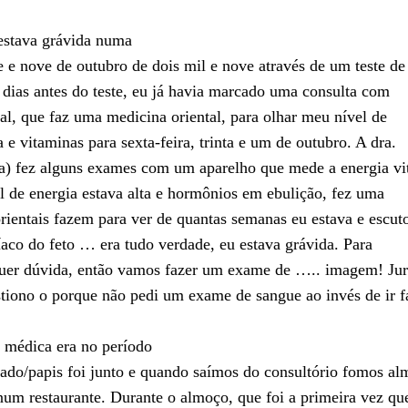
estava grávida numa
te e nove de outubro de dois mil e nove através de um teste de
 dias antes do teste, eu já havia marcado uma consulta com
al, que faz uma medicina oriental, para olhar meu nível de
a e vitaminas para sexta-feira, trinta e um de outubro. A dra.
) fez alguns exames com um aparelho que mede a energia vi
l de energia estava alta e hormônios em ebulição, fez uma
rientais fazem para ver de quantas semanas eu estava e escut
íaco do feto … era tudo verdade, eu estava grávida. Para
lquer dúvida, então vamos fazer um exame de ….. imagem! Ju
tiono o porque não pedi um exame de sangue ao invés de ir f
 médica era no período
do/papis foi junto e quando saímos do consultório fomos al
m restaurante. Durante o almoço, que foi a primeira vez qu