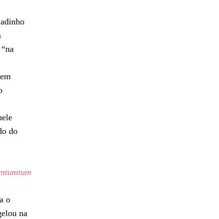
ladinho
a
 “na
tem
o
uele
do do
umtumtum
a o
elou na