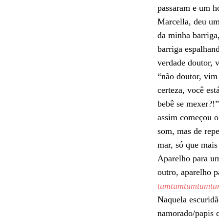
passaram e um ho
Marcella, deu u
da minha barriga
barriga espalhan
verdade doutor, v
“não doutor, vim
certeza, você est
bebê se mexer?!”
assim começou o
som, mas de repe
mar, só que mais 
Aparelho para um
outro, aparelho 
tumtumtumtumtu
Naquela escuridã
namorado/papis 