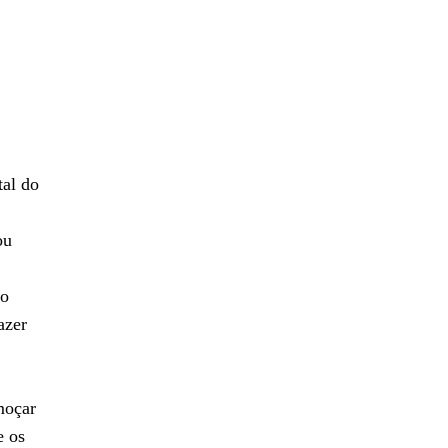
tal do
ou
ro
azer
moçar
e os