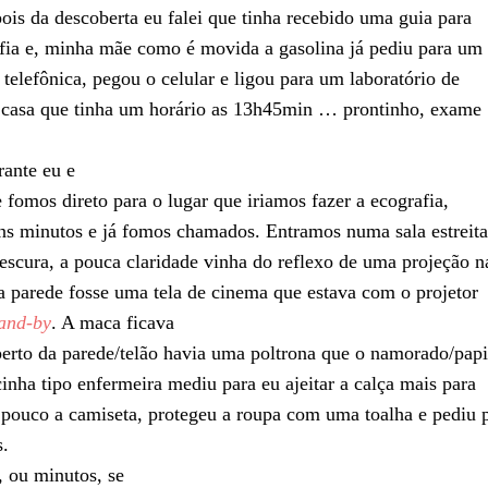
ois da descoberta eu falei que tinha recebido uma guia para
fia e, minha mãe como é movida a gasolina já pediu para um
telefônica, pegou o celular e ligou para um laboratório de
 casa que tinha um horário as 13h45min … prontinho, exame
rante eu e
fomos direto para o lugar que iriamos fazer a ecografia,
s minutos e já fomos chamados. Entramos numa sala estreita
escura, a pouca claridade vinha do reflexo de uma projeção n
a parede fosse uma tela de cinema que estava com o projetor
tand-by
. A maca ficava
 perto da parede/telão havia uma poltrona que o namorado/papi
nha tipo enfermeira mediu para eu ajeitar a calça mais para
 pouco a camiseta, protegeu a roupa com uma toalha e pediu 
s.
 ou minutos, se