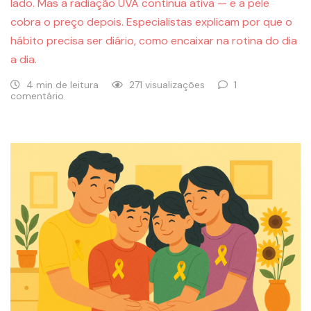
lado. Mas a radiação UVA continua ativa — e a pele
cobra o preço depois. Especialistas explicam por que o
hábito precisa ser diário, como encaixar na rotina do dia
a dia.
4 min de leitura
271 visualizações
1
comentário