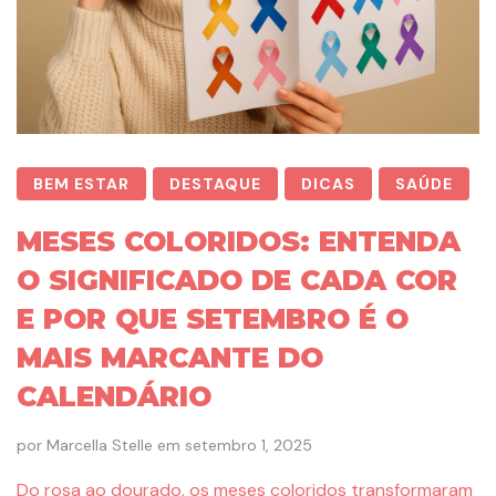
BEM ESTAR
DESTAQUE
DICAS
SAÚDE
MESES COLORIDOS: ENTENDA
O SIGNIFICADO DE CADA COR
E POR QUE SETEMBRO É O
MAIS MARCANTE DO
CALENDÁRIO
por
Marcella Stelle
em
setembro 1, 2025
Do rosa ao dourado, os meses coloridos transformaram