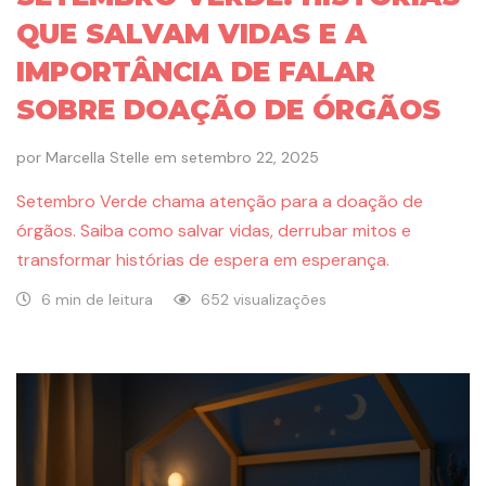
QUE SALVAM VIDAS E A
IMPORTÂNCIA DE FALAR
SOBRE DOAÇÃO DE ÓRGÃOS
por
Marcella Stelle
em
setembro 22, 2025
Setembro Verde chama atenção para a doação de
órgãos. Saiba como salvar vidas, derrubar mitos e
transformar histórias de espera em esperança.
6 min de leitura
652 visualizações