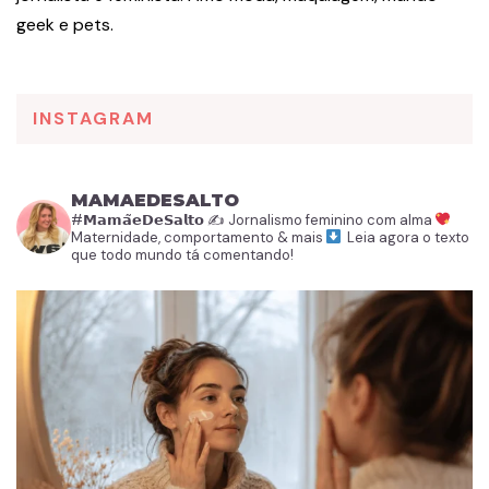
geek e pets.
INSTAGRAM
MAMAEDESALTO
#𝗠𝗮𝗺𝗮̃𝗲𝗗𝗲𝗦𝗮𝗹𝘁𝗼
✍️ Jornalismo feminino com alma
Maternidade, comportamento & mais
Leia agora o texto
que todo mundo tá comentando!