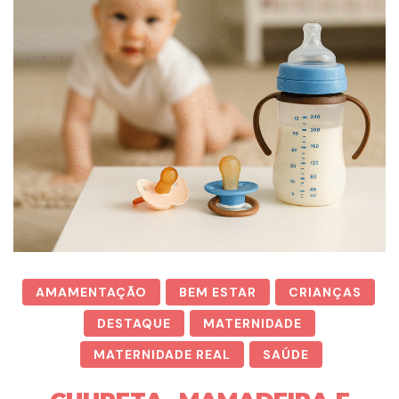
AMAMENTAÇÃO
BEM ESTAR
CRIANÇAS
DESTAQUE
MATERNIDADE
MATERNIDADE REAL
SAÚDE