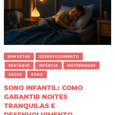
BEM ESTAR
DESENVOLVIMENTO
DESTAQUE
INFÂNCIA
MATERNIDADE
SAÚDE
SONO
SONO INFANTIL: COMO
GARANTIR NOITES
TRANQUILAS E
DESENVOLVIMENTO