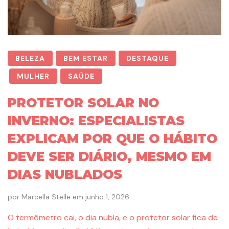
BELEZA
BEM ESTAR
DESTAQUE
MULHER
SAÚDE
PROTETOR SOLAR NO
INVERNO: ESPECIALISTAS
EXPLICAM POR QUE O HÁBITO
DEVE SER DIÁRIO, MESMO EM
DIAS NUBLADOS
por
Marcella Stelle
em
junho 1, 2026
O termômetro cai, o dia nubla, e o protetor solar fica de