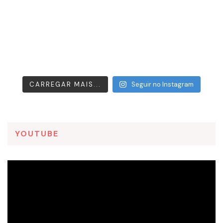
CARREGAR MAIS...
Seguir no Instagram
YOUTUBE
Tocador
de
vídeo