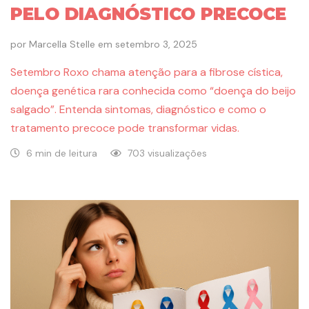
PELO DIAGNÓSTICO PRECOCE
por
Marcella Stelle
em
setembro 3, 2025
Setembro Roxo chama atenção para a fibrose cística,
doença genética rara conhecida como “doença do beijo
salgado”. Entenda sintomas, diagnóstico e como o
tratamento precoce pode transformar vidas.
6 min de leitura
703 visualizações