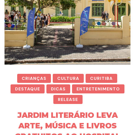
CRIANÇAS
CULTURA
CURITIBA
DESTAQUE
DICAS
ENTRETENIMENTO
RELEASE
JARDIM LITERÁRIO LEVA
ARTE, MÚSICA E LIVROS