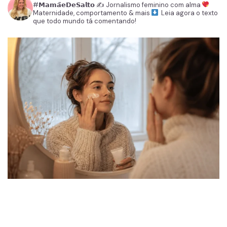
#𝗠𝗮𝗺𝗮̃𝗲𝗗𝗲𝗦𝗮𝗹𝘁𝗼
✍️ Jornalismo feminino com alma
Maternidade, comportamento & mais
Leia agora o texto
que todo mundo tá comentando!