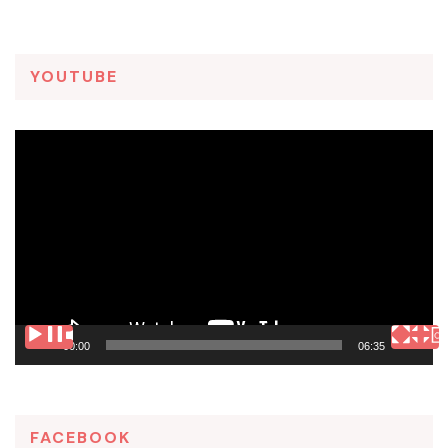
YOUTUBE
Tocador
de
vídeo
00:00
06:35
FACEBOOK