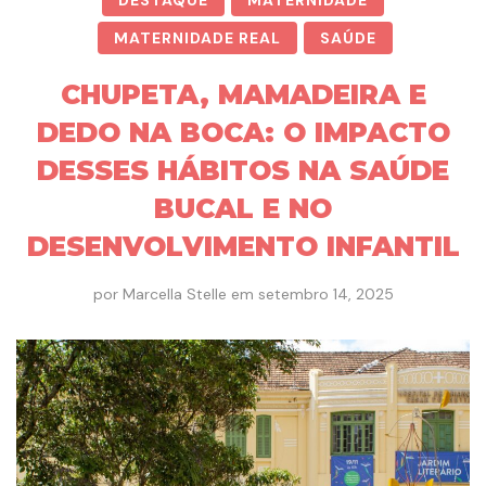
DESTAQUE
MATERNIDADE
MATERNIDADE REAL
SAÚDE
CHUPETA, MAMADEIRA E
DEDO NA BOCA: O IMPACTO
DESSES HÁBITOS NA SAÚDE
BUCAL E NO
DESENVOLVIMENTO INFANTIL
por
Marcella Stelle
em
setembro 14, 2025