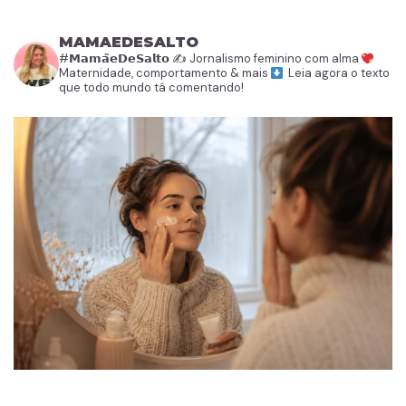
MAMAEDESALTO
#𝗠𝗮𝗺𝗮̃𝗲𝗗𝗲𝗦𝗮𝗹𝘁𝗼
✍️ Jornalismo feminino com alma
Maternidade, comportamento & mais
Leia agora o texto
que todo mundo tá comentando!