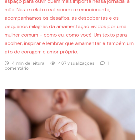
espaço para ouvir quem mais importa nessa jornada: a
mãe. Neste relato real, sincero e emocionante,
acompanhamos os desafios, as descobertas e os
pequenos milagres da amamentação vividos por uma
mulher comum – como eu, como você. Um texto para
acolher, inspirar e lembrar que amamentar é também um
ato de coragem e amor próprio.
4 min de leitura
467 visualizações
1
comentário