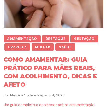
AMAMENTAÇÃO
DESTAQUE
GESTAÇÃO
GRAVIDEZ
MULHER
SAÚDE
COMO AMAMENTAR: GUIA
PRÁTICO PARA MÃES REAIS,
COM ACOLHIMENTO, DICAS E
AFETO
por
Marcella Stelle
em
agosto 4, 2025
Um guia completo e acolhedor sobre amamentação