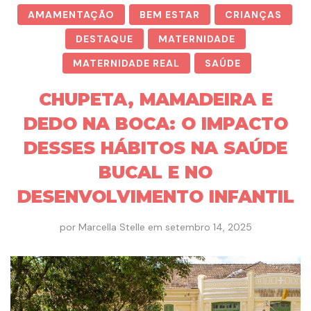
AMAMENTAÇÃO
BEM ESTAR
CRIANÇAS
DESTAQUE
MATERNIDADE
MATERNIDADE REAL
SAÚDE
CHUPETA, MAMADEIRA E
DEDO NA BOCA: O IMPACTO
DESSES HÁBITOS NA SAÚDE
BUCAL E NO
DESENVOLVIMENTO INFANTIL
por
Marcella Stelle
em
setembro 14, 2025