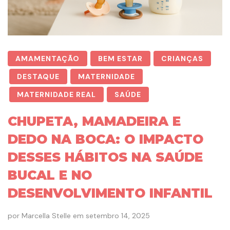
AMAMENTAÇÃO
BEM ESTAR
CRIANÇAS
DESTAQUE
MATERNIDADE
MATERNIDADE REAL
SAÚDE
CHUPETA, MAMADEIRA E
DEDO NA BOCA: O IMPACTO
DESSES HÁBITOS NA SAÚDE
BUCAL E NO
DESENVOLVIMENTO INFANTIL
por
Marcella Stelle
em
setembro 14, 2025