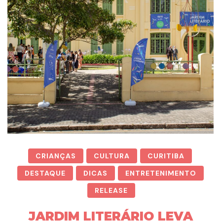
CRIANÇAS
CULTURA
CURITIBA
DESTAQUE
DICAS
ENTRETENIMENTO
RELEASE
JARDIM LITERÁRIO LEVA