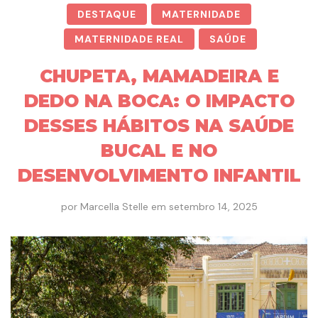
DESTAQUE
MATERNIDADE
MATERNIDADE REAL
SAÚDE
CHUPETA, MAMADEIRA E
DEDO NA BOCA: O IMPACTO
DESSES HÁBITOS NA SAÚDE
BUCAL E NO
DESENVOLVIMENTO INFANTIL
por
Marcella Stelle
em
setembro 14, 2025