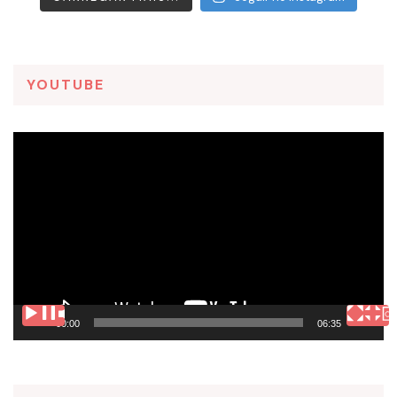
YOUTUBE
Tocador
de
vídeo
00:00
06:35