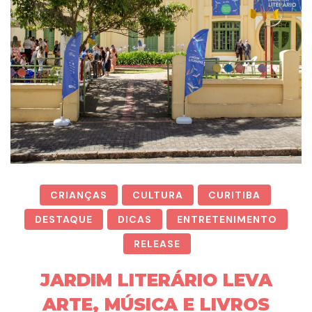
CRIANÇAS
CULTURA
CURITIBA
DESTAQUE
DICAS
ENTRETENIMENTO
RELEASE
JARDIM LITERÁRIO LEVA
ARTE, MÚSICA E LIVROS