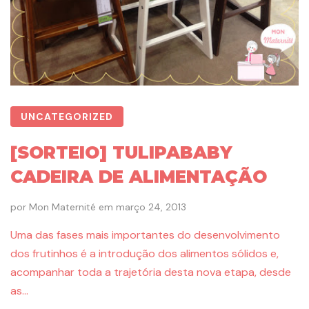
UNCATEGORIZED
[SORTEIO] TULIPABABY
CADEIRA DE ALIMENTAÇÃO
por
Mon Maternité
em
março 24, 2013
Uma das fases mais importantes do desenvolvimento
dos frutinhos é a introdução dos alimentos sólidos e,
acompanhar toda a trajetória desta nova etapa, desde
as…