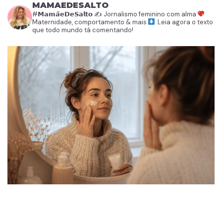
MAMAEDESALTO
#𝗠𝗮𝗺𝗮̃𝗲𝗗𝗲𝗦𝗮𝗹𝘁𝗼
✍️ Jornalismo feminino com alma
Maternidade, comportamento & mais
Leia agora o texto
que todo mundo tá comentando!