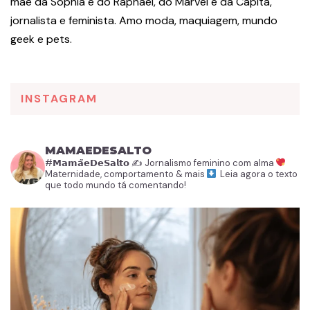
mãe da Sophia e do Raphael, do Marvel e da Capitã,
jornalista e feminista. Amo moda, maquiagem, mundo
geek e pets.
INSTAGRAM
MAMAEDESALTO
#𝗠𝗮𝗺𝗮̃𝗲𝗗𝗲𝗦𝗮𝗹𝘁𝗼
✍️ Jornalismo feminino com alma
Maternidade, comportamento & mais
Leia agora o texto
que todo mundo tá comentando!