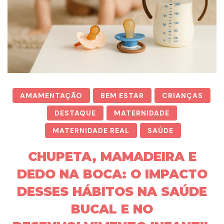
AMAMENTAÇÃO
BEM ESTAR
CRIANÇAS
DESTAQUE
MATERNIDADE
MATERNIDADE REAL
SAÚDE
CHUPETA, MAMADEIRA E
DEDO NA BOCA: O IMPACTO
DESSES HÁBITOS NA SAÚDE
BUCAL E NO