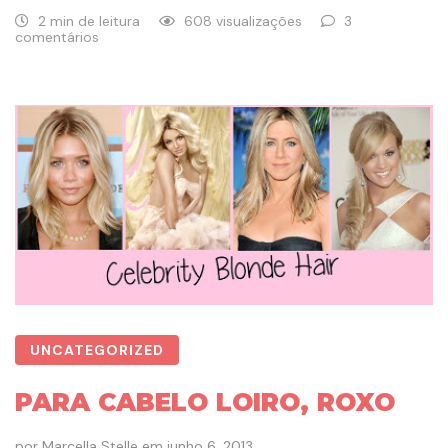
2 min de leitura
608 visualizações
3
comentários
UNCATEGORIZED
PARA CABELO LOIRO, ROXO
por
Marcella Stelle
em
junho 6, 2013