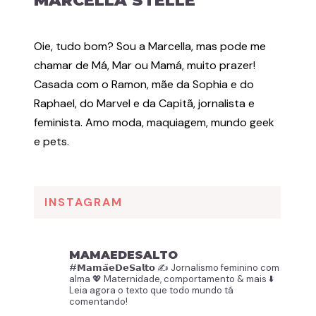
MARCELLA STELLE
Oie, tudo bom? Sou a Marcella, mas pode me
chamar de Má, Mar ou Mamá, muito prazer!
Casada com o Ramon, mãe da Sophia e do
Raphael, do Marvel e da Capitã, jornalista e
feminista. Amo moda, maquiagem, mundo geek
e pets.
INSTAGRAM
MAMAEDESALTO
#𝗠𝗮𝗺𝗮̃𝗲𝗗𝗲𝗦𝗮𝗹𝘁𝗼
✍️ Jornalismo feminino com
alma
💖 Maternidade, comportamento & mais
⬇️
Leia agora o texto que todo mundo tá
comentando!