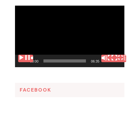
Tocador
de
vídeo
00:00
06:35
FACEBOOK