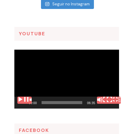
Seguir no Instagram
YOUTUBE
Tocador
de
vídeo
00:00
06:35
FACEBOOK