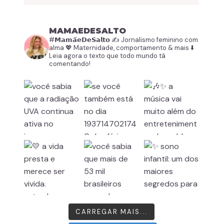
MAMAEDESALTO
#𝗠𝗮𝗺𝗮̃𝗲𝗗𝗲𝗦𝗮𝗹𝘁𝗼
✍️ Jornalismo feminino com
alma
💖 Maternidade, comportamento & mais
⬇️
Leia agora o texto que todo mundo tá
comentando!
CARREGAR MAIS...