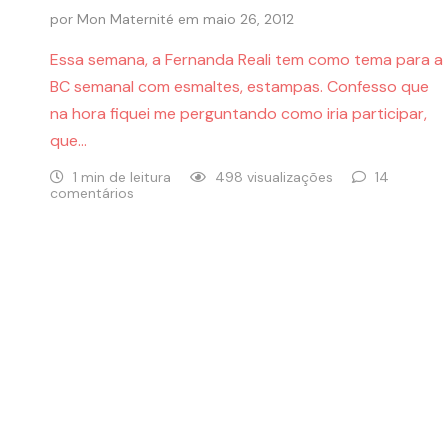
por
Mon Maternité
em
maio 26, 2012
Essa semana, a Fernanda Reali tem como tema para a
BC semanal com esmaltes, estampas. Confesso que
na hora fiquei me perguntando como iria participar,
que…
1 min de leitura
498 visualizações
14
comentários