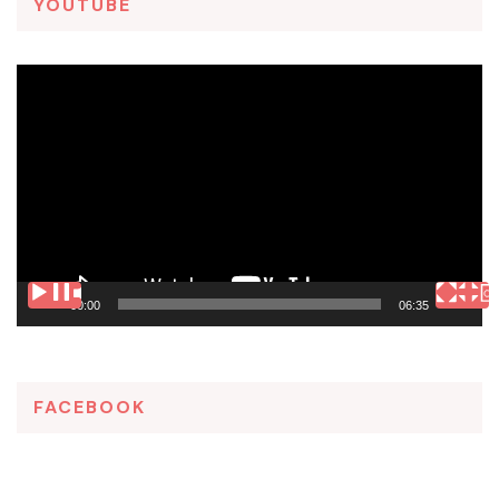
YOUTUBE
Tocador
de
vídeo
00:00
06:35
FACEBOOK