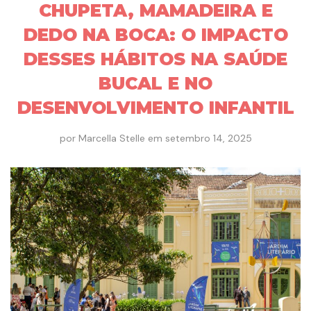
CHUPETA, MAMADEIRA E
DEDO NA BOCA: O IMPACTO
DESSES HÁBITOS NA SAÚDE
BUCAL E NO
DESENVOLVIMENTO INFANTIL
por
Marcella Stelle
em
setembro 14, 2025