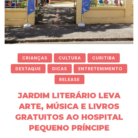
CRIANÇAS
CULTURA
CURITIBA
DESTAQUE
DICAS
ENTRETENIMENTO
RELEASE
JARDIM LITERÁRIO LEVA
ARTE, MÚSICA E LIVROS
GRATUITOS AO HOSPITAL
PEQUENO PRÍNCIPE