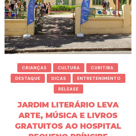
CRIANÇAS
CULTURA
CURITIBA
DESTAQUE
DICAS
ENTRETENIMENTO
RELEASE
JARDIM LITERÁRIO LEVA
ARTE, MÚSICA E LIVROS
GRATUITOS AO HOSPITAL