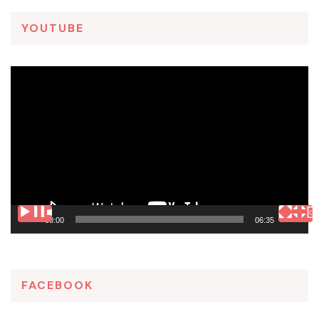
YOUTUBE
Tocador
de
vídeo
00:00
06:35
FACEBOOK