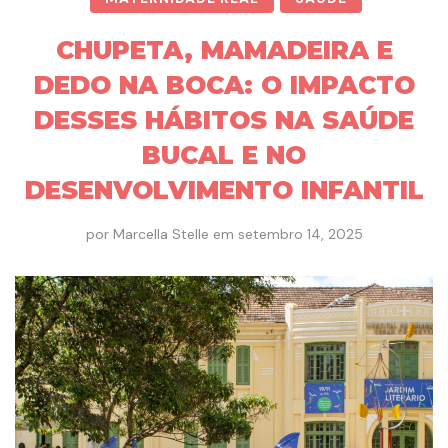
CHUPETA, MAMADEIRA E
DEDO NA BOCA: O IMPACTO
DESSES HÁBITOS NA SAÚDE
BUCAL E NO
DESENVOLVIMENTO INFANTIL
por
Marcella Stelle
em
setembro 14, 2025