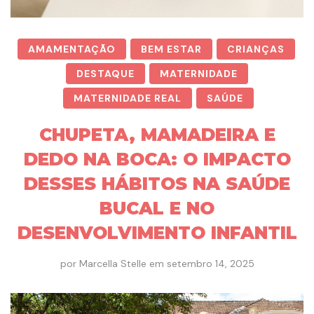
AMAMENTAÇÃO
BEM ESTAR
CRIANÇAS
DESTAQUE
MATERNIDADE
MATERNIDADE REAL
SAÚDE
CHUPETA, MAMADEIRA E
DEDO NA BOCA: O IMPACTO
DESSES HÁBITOS NA SAÚDE
BUCAL E NO
DESENVOLVIMENTO INFANTIL
por
Marcella Stelle
em
setembro 14, 2025