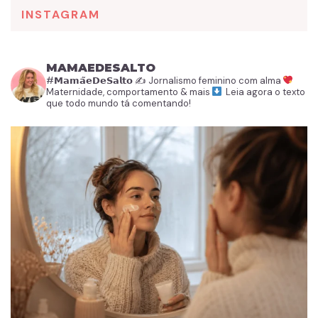
INSTAGRAM
MAMAEDESALTO
#𝗠𝗮𝗺𝗮̃𝗲𝗗𝗲𝗦𝗮𝗹𝘁𝗼
✍️ Jornalismo feminino com alma
Maternidade, comportamento & mais
Leia agora o texto
que todo mundo tá comentando!