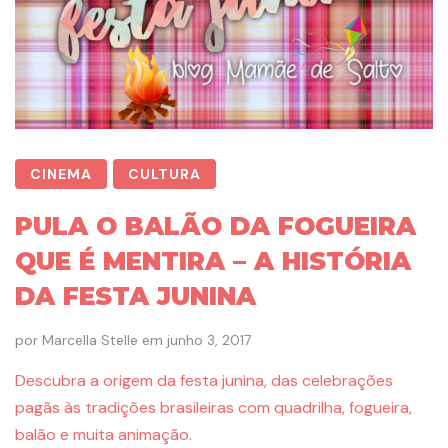
CINEMA
CULTURA
PULA O BALÃO DA FOGUEIRA
QUE É MENTIRA – A HISTÓRIA
DA FESTA JUNINA
por
Marcella Stelle
em
junho 3, 2017
Descubra a origem da festa junina, das celebrações
pagãs às tradições brasileiras com quadrilha, fogueira,
balão e muita animação.