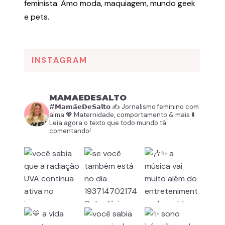
feminista. Amo moda, maquiagem, mundo geek
e pets.
INSTAGRAM
MAMAEDESALTO
#𝗠𝗮𝗺𝗮̃𝗲𝗗𝗲𝗦𝗮𝗹𝘁𝗼
✍️ Jornalismo feminino com
alma
💖 Maternidade, comportamento & mais
⬇️
Leia agora o texto que todo mundo tá
comentando!