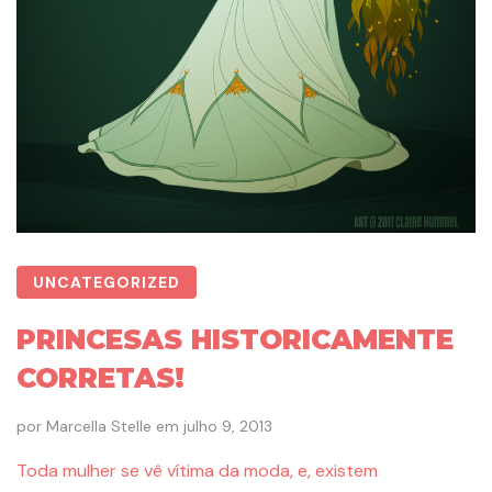
UNCATEGORIZED
PRINCESAS HISTORICAMENTE
CORRETAS!
por
Marcella Stelle
em
julho 9, 2013
Toda mulher se vê vítima da moda, e, existem