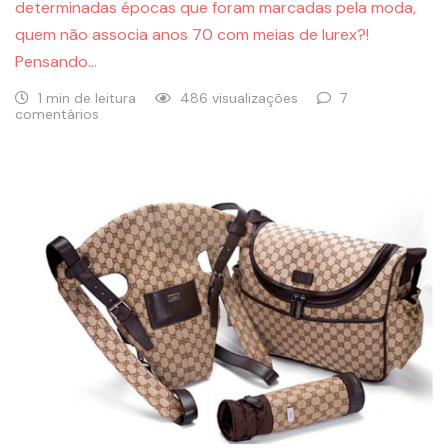
determinadas épocas que foram marcadas pela moda,
quem não associa anos 70 com meias de lurex?!
Pensando…
1 min de leitura
486 visualizações
7
comentários