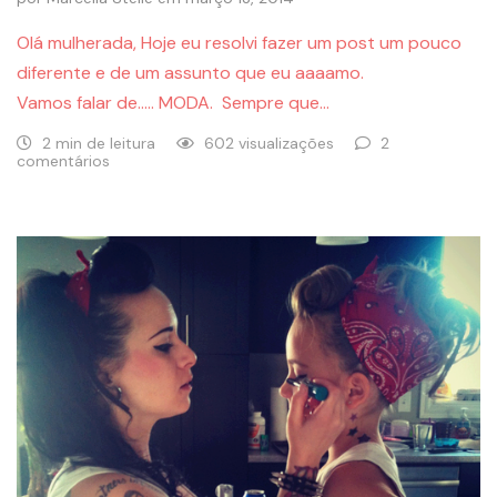
Olá mulherada, Hoje eu resolvi fazer um post um pouco
diferente e de um assunto que eu aaaamo.
Vamos falar de….. MODA. Sempre que…
2 min de leitura
602 visualizações
2
comentários