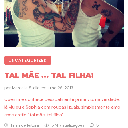
UNCATEGORIZED
TAL MÃE ... TAL FILHA!
por
Marcella Stelle
em
julho 29, 2013
Quem me conhece pessoalmente já me viu, na verdade,
já viu eu e Sophia com roupas iguais, simplesmente amo
esse estilo “tal mãe, tal filha”….
1 min de leitura
574 visualizações
8