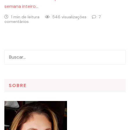
semana inteiro…
1 min de leitura
546 visualizações
7
comentários
SOBRE