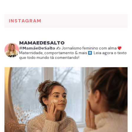
INSTAGRAM
MAMAEDESALTO
#𝗠𝗮𝗺𝗮̃𝗲𝗗𝗲𝗦𝗮𝗹𝘁𝗼
✍️ Jornalismo feminino com alma
Maternidade, comportamento & mais
Leia agora o texto
que todo mundo tá comentando!