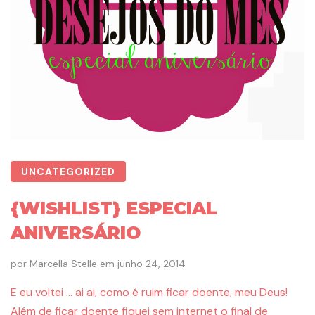
UNCATEGORIZED
{WISHLIST} ESPECIAL
ANIVERSÁRIO
por
Marcella Stelle
em
junho 24, 2014
E eu voltei … ai ai, como é ruim ficar doente, meu Deus!
Além de ficar doente fiquei sem internet o final de