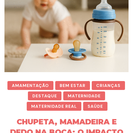
AMAMENTAÇÃO
BEM ESTAR
CRIANÇAS
DESTAQUE
MATERNIDADE
MATERNIDADE REAL
SAÚDE
CHUPETA, MAMADEIRA E
DEDO NA BOCA: O IMPACTO