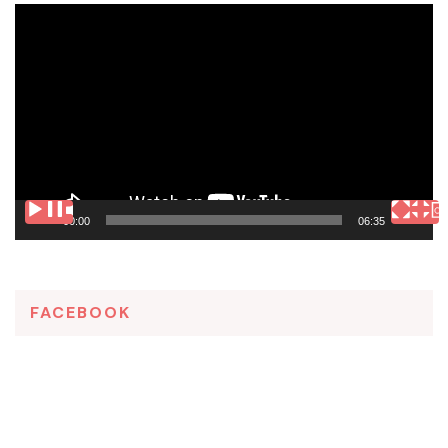
Tocador
de
vídeo
00:00
06:35
FACEBOOK