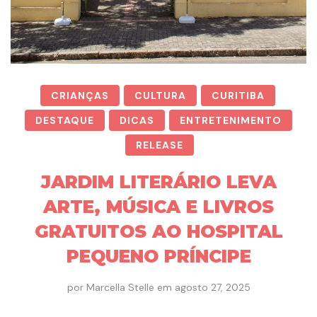
CRIANÇAS
CULTURA
CURITIBA
DESTAQUE
DICAS
ENTRETENIMENTO
RELEASE
JARDIM LITERÁRIO LEVA
ARTE, MÚSICA E LIVROS
GRATUITOS AO HOSPITAL
PEQUENO PRÍNCIPE
por
Marcella Stelle
em
agosto 27, 2025