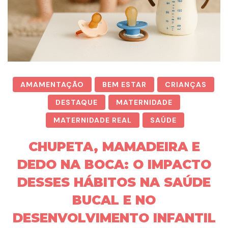
AMAMENTAÇÃO
BEM ESTAR
CRIANÇAS
DESTAQUE
MATERNIDADE
MATERNIDADE REAL
SAÚDE
CHUPETA, MAMADEIRA E
DEDO NA BOCA: O IMPACTO
DESSES HÁBITOS NA SAÚDE
BUCAL E NO
DESENVOLVIMENTO INFANTIL