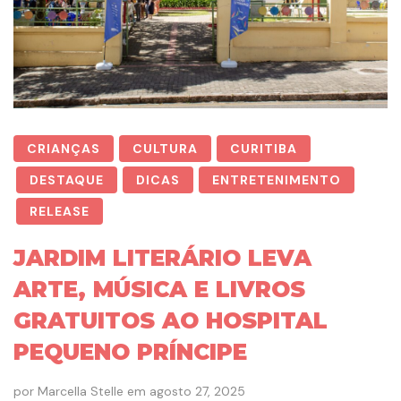
CRIANÇAS
CULTURA
CURITIBA
DESTAQUE
DICAS
ENTRETENIMENTO
RELEASE
JARDIM LITERÁRIO LEVA
ARTE, MÚSICA E LIVROS
GRATUITOS AO HOSPITAL
PEQUENO PRÍNCIPE
por
Marcella Stelle
em
agosto 27, 2025