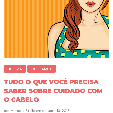
BELEZA
DESTAQUE
TUDO O QUE VOCÊ PRECISA
SABER SOBRE CUIDADO COM
O CABELO
por
Marcella Stelle
em
outubro 16, 2018