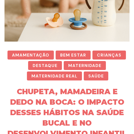
AMAMENTAÇÃO
BEM ESTAR
CRIANÇAS
DESTAQUE
MATERNIDADE
MATERNIDADE REAL
SAÚDE
CHUPETA, MAMADEIRA E
DEDO NA BOCA: O IMPACTO
DESSES HÁBITOS NA SAÚDE
BUCAL E NO
DESENVOLVIMENTO INFANTIL