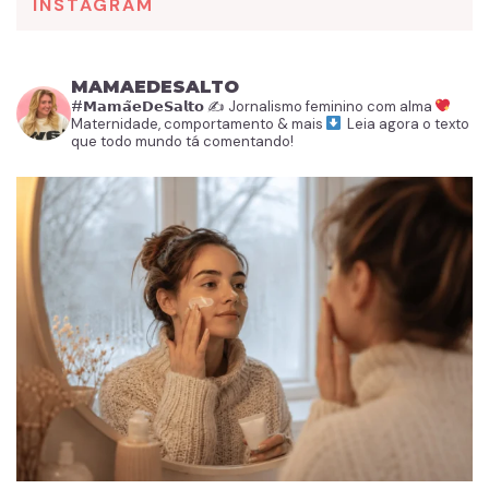
INSTAGRAM
MAMAEDESALTO
#𝗠𝗮𝗺𝗮̃𝗲𝗗𝗲𝗦𝗮𝗹𝘁𝗼
✍️ Jornalismo feminino com alma
Maternidade, comportamento & mais
Leia agora o texto
que todo mundo tá comentando!