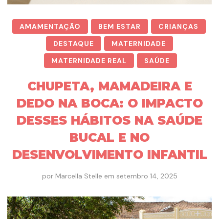
AMAMENTAÇÃO
BEM ESTAR
CRIANÇAS
DESTAQUE
MATERNIDADE
MATERNIDADE REAL
SAÚDE
CHUPETA, MAMADEIRA E
DEDO NA BOCA: O IMPACTO
DESSES HÁBITOS NA SAÚDE
BUCAL E NO
DESENVOLVIMENTO INFANTIL
por
Marcella Stelle
em
setembro 14, 2025