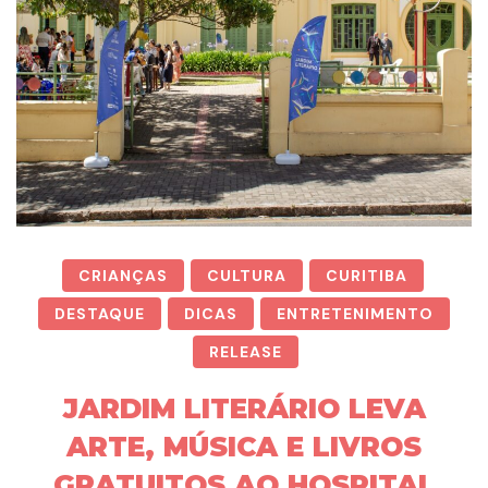
CRIANÇAS
CULTURA
CURITIBA
DESTAQUE
DICAS
ENTRETENIMENTO
RELEASE
JARDIM LITERÁRIO LEVA
ARTE, MÚSICA E LIVROS
GRATUITOS AO HOSPITAL