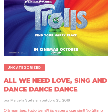
UNCATEGORIZED
ALL WE NEED LOVE, SING AND
DANCE DANCE DANCE
por
Marcella Stelle
em
outubro 25, 2016
Olá mamães, tudo bem?! Eu espero que sim!! No último