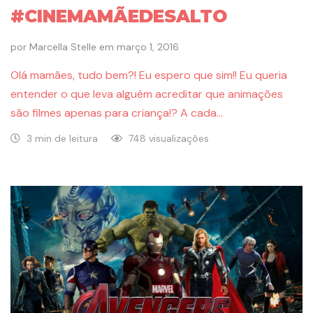
#CINEMAMÃEDESALTO
por
Marcella Stelle
em
março 1, 2016
Olá mamães, tudo bem?! Eu espero que sim!! Eu queria
entender o que leva alguém acreditar que animações
são filmes apenas para criança!? A cada…
3 min de leitura
748 visualizações