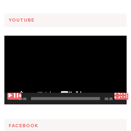
YOUTUBE
Tocador
de
vídeo
00:00
06:35
FACEBOOK