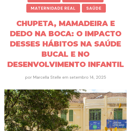
MATERNIDADE REAL
SAÚDE
CHUPETA, MAMADEIRA E
DEDO NA BOCA: O IMPACTO
DESSES HÁBITOS NA SAÚDE
BUCAL E NO
DESENVOLVIMENTO INFANTIL
por
Marcella Stelle
em
setembro 14, 2025