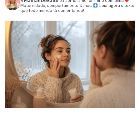
#𝗠𝗮𝗺𝗮̃𝗲𝗗𝗲𝗦𝗮𝗹𝘁𝗼
✍️ Jornalismo feminino com alma
Maternidade, comportamento & mais
Leia agora o texto
que todo mundo tá comentando!