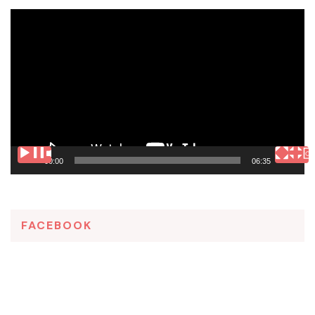
Tocador
de
vídeo
00:00
06:35
FACEBOOK