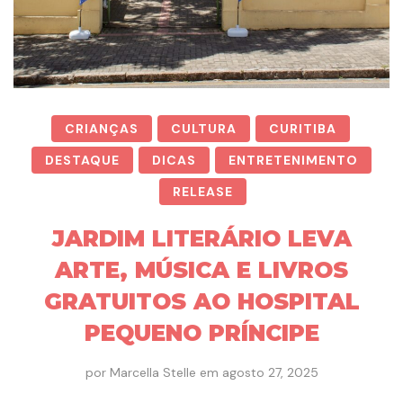
CRIANÇAS
CULTURA
CURITIBA
DESTAQUE
DICAS
ENTRETENIMENTO
RELEASE
JARDIM LITERÁRIO LEVA
ARTE, MÚSICA E LIVROS
GRATUITOS AO HOSPITAL
PEQUENO PRÍNCIPE
por
Marcella Stelle
em
agosto 27, 2025