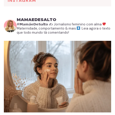
INSTAGRAM
MAMAEDESALTO
#𝗠𝗮𝗺𝗮̃𝗲𝗗𝗲𝗦𝗮𝗹𝘁𝗼
✍️ Jornalismo feminino com alma
Maternidade, comportamento & mais
Leia agora o texto
que todo mundo tá comentando!