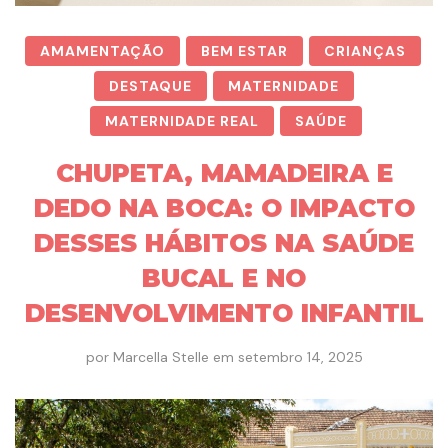
AMAMENTAÇÃO
BEM ESTAR
CRIANÇAS
DESTAQUE
MATERNIDADE
MATERNIDADE REAL
SAÚDE
CHUPETA, MAMADEIRA E
DEDO NA BOCA: O IMPACTO
DESSES HÁBITOS NA SAÚDE
BUCAL E NO
DESENVOLVIMENTO INFANTIL
por
Marcella Stelle
em
setembro 14, 2025