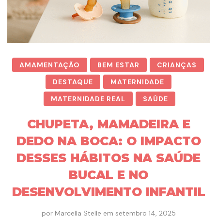
AMAMENTAÇÃO
BEM ESTAR
CRIANÇAS
DESTAQUE
MATERNIDADE
MATERNIDADE REAL
SAÚDE
CHUPETA, MAMADEIRA E
DEDO NA BOCA: O IMPACTO
DESSES HÁBITOS NA SAÚDE
BUCAL E NO
DESENVOLVIMENTO INFANTIL
por
Marcella Stelle
em
setembro 14, 2025