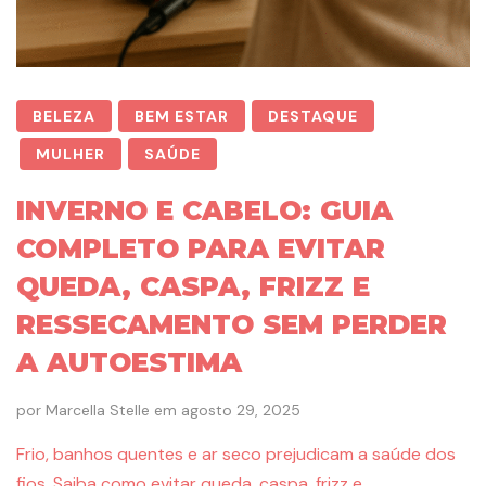
BELEZA
BEM ESTAR
DESTAQUE
MULHER
SAÚDE
INVERNO E CABELO: GUIA
COMPLETO PARA EVITAR
QUEDA, CASPA, FRIZZ E
RESSECAMENTO SEM PERDER
A AUTOESTIMA
por
Marcella Stelle
em
agosto 29, 2025
Frio, banhos quentes e ar seco prejudicam a saúde dos
fios. Saiba como evitar queda, caspa, frizz e