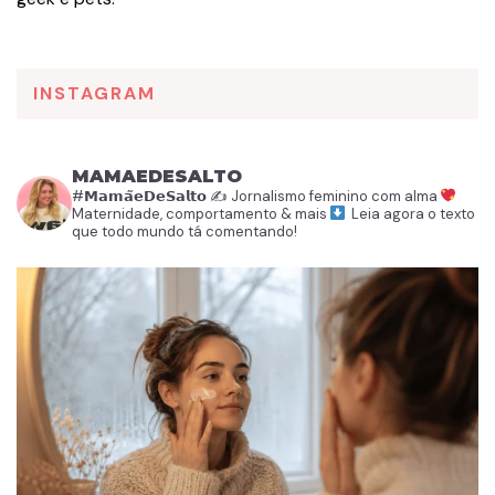
INSTAGRAM
MAMAEDESALTO
#𝗠𝗮𝗺𝗮̃𝗲𝗗𝗲𝗦𝗮𝗹𝘁𝗼
✍️ Jornalismo feminino com alma
Maternidade, comportamento & mais
Leia agora o texto
que todo mundo tá comentando!