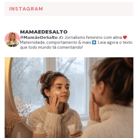
INSTAGRAM
MAMAEDESALTO
#𝗠𝗮𝗺𝗮̃𝗲𝗗𝗲𝗦𝗮𝗹𝘁𝗼
✍️ Jornalismo feminino com alma
Maternidade, comportamento & mais
Leia agora o texto
que todo mundo tá comentando!