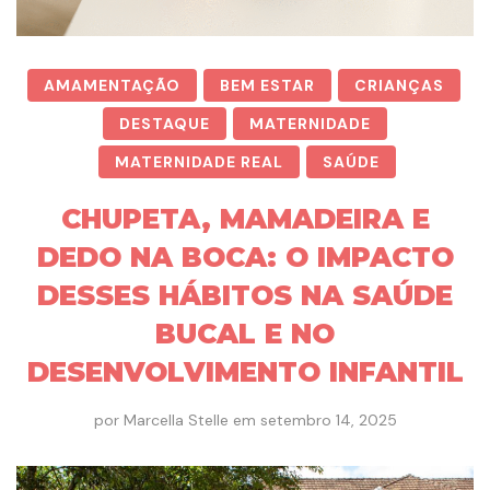
AMAMENTAÇÃO
BEM ESTAR
CRIANÇAS
DESTAQUE
MATERNIDADE
MATERNIDADE REAL
SAÚDE
CHUPETA, MAMADEIRA E
DEDO NA BOCA: O IMPACTO
DESSES HÁBITOS NA SAÚDE
BUCAL E NO
DESENVOLVIMENTO INFANTIL
por
Marcella Stelle
em
setembro 14, 2025